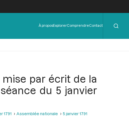
Rechercher
Menu
À propos
Explorer
Comprendre
Contact
de
l'en-
tête
mise par écrit de la
a séance du 5 janvier
er 1791
Assemblée nationale
5 janvier 1791