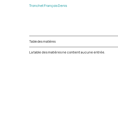
Tronchet François Denis
Table des matières
La table des matières ne contient aucune entrée.