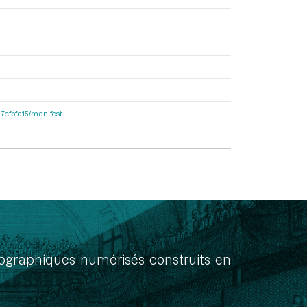
87efbfa15/manifest
onographiques numérisés construits en