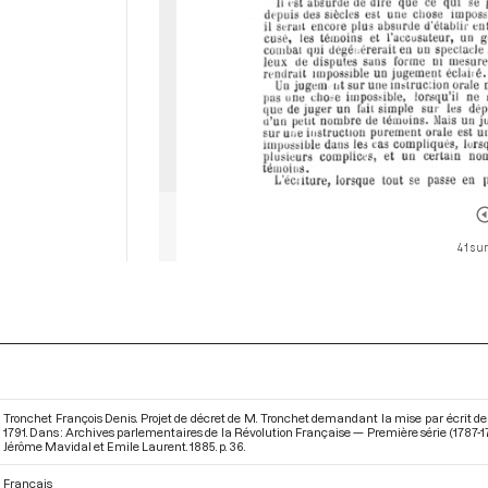
41 sur
Tronchet François Denis. Projet de décret de M. Tronchet demandant la mise par écrit de l
1791. Dans : Archives parlementaires de la Révolution Française — Première série (1787-17
Jérôme Mavidal et Emile Laurent. 1885. p. 36.
Français