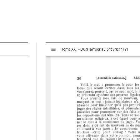
V
Tome XXII - Du 3 janvier au 5 février 1791
i
s
u
a
l
i
s
e
u
r
M
i
r
a