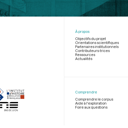
À propos
Objectifs du projet
Orientations scientifiques
Partenaires institutionnels
Contributeurs-trices
Ressources
Actualités
Menu
du
pied
de
Comprendre
page
Comprendre le corpus
Aide à l'exploration
Foire aux questions