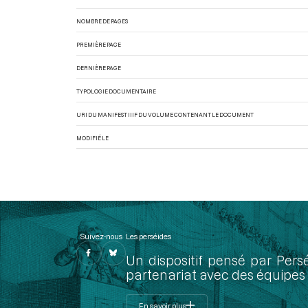
NOMBRE DE PAGES
PREMIÈRE PAGE
DERNIÈRE PAGE
TYPOLOGIE DOCUMENTAIRE
URI DU MANIFEST IIIF DU VOLUME CONTENANT LE DOCUMENT
MODIFIÉ LE
Suivez-nous
Les perséides
Un dispositif pensé par Pers
partenariat avec des équipes 
En savoir plus