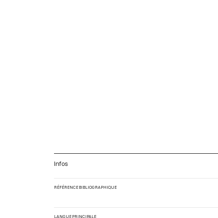
Infos
RÉFÉRENCE BIBLIOGRAPHIQUE
LANGUE PRINCIPALE