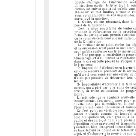
d
o
r