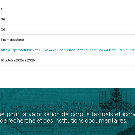
1
36
36
Projet de décret
https://iiif.persee.fr/b0e2cf11-597c-427d-8ac7-68bcc0acf13b/8201d0c4-746b-4fd0-b06a-8fb
10 octobre 2024 à 23:25
ée pour la valorisation de corpus textuels et ic
de recherche et des institutions documentaires.