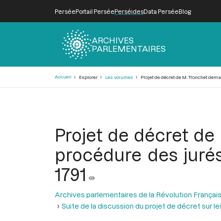
Persée
Portail Persée
Perséides
Data Persée
Blog
ARCHIVES
PARLEMENTAIRES
Fil
Accueil
Explorer
Les volumes
Projet de décret de M. Tronchet deman
d'Ariane
Projet de décret de
procédure des jurés 
1791
Archives parlementaires de la Révolution Françai
Suite de la discussion du projet de décret sur l