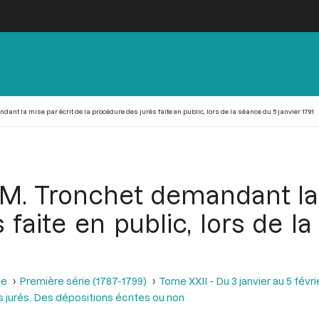
dant la mise par écrit de la procédure des jurés faite en public, lors de la séance du 5 janvier 1791
 M. Tronchet demandant la 
faite en public, lors de l
se
Première série (1787-1799)
Tome XXII - Du 3 janvier au 5 févri
es jurés. Des dépositions écrites ou non