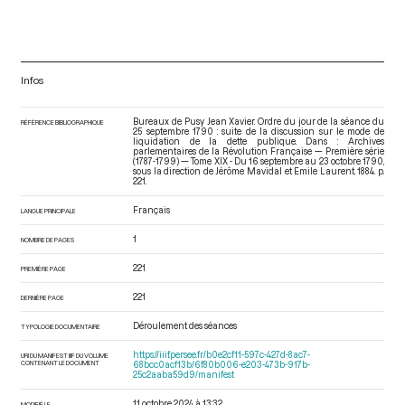
Infos
Bureaux de Pusy Jean Xavier. Ordre du jour de la séance du
RÉFÉRENCE BIBLIOGRAPHIQUE
25 septembre 1790 : suite de la discussion sur le mode de
liquidation de la dette publique. Dans : Archives
parlementaires de la Révolution Française — Première série
(1787-1799) — Tome XIX - Du 16 septembre au 23 octobre 1790
,
sous la direction de Jérôme Mavidal et Emile Laurent. 1884. p.
221.
Français
LANGUE PRINCIPALE
1
NOMBRE DE PAGES
221
PREMIÈRE PAGE
221
DERNIÈRE PAGE
Déroulement des séances
TYPOLOGIE DOCUMENTAIRE
https://iiif.persee.fr/b0e2cf11-597c-427d-8ac7-
URI DU MANIFEST IIIF DU VOLUME
CONTENANT LE DOCUMENT
68bcc0acf13b/6f80b006-e203-473b-917b-
25c2aaba59d9/manifest
11 octobre 2024 à 13:32
MODIFIÉ LE