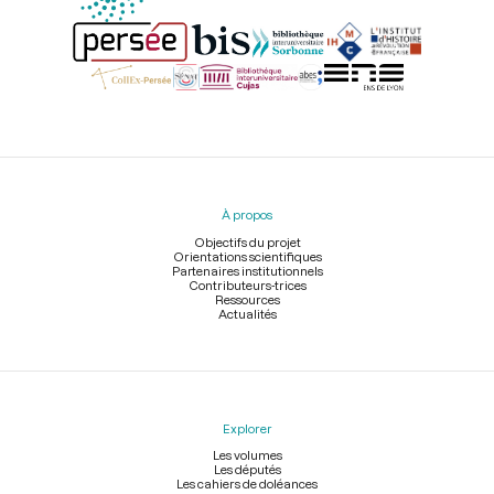
Menu
du
pied
À propos
de
page
Objectifs du projet
Orientations scientifiques
Partenaires institutionnels
Contributeurs-trices
Ressources
Actualités
Explorer
Les volumes
Les députés
Les cahiers de doléances