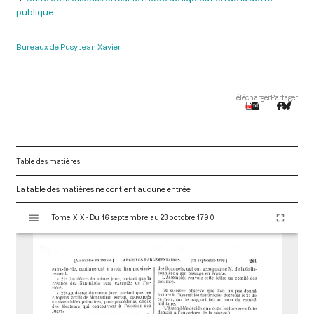
publique
Bureaux de Pusy Jean Xavier
Télécharger
Partager
Table des matières
La table des matières ne contient aucune entrée.
V
Tome XIX - Du 16 septembre au 23 octobre 1790
i
s
u
a
l
i
s