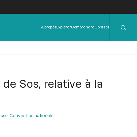
Rechercher
Menu
À propos
Explorer
Comprendre
Contact
de
l'en-
tête
de Sos, relative à la
ise - Convention nationale