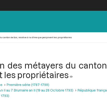
u canton de Sos, relative à la dîme que perçoivent les propriétaires
on des métayers du canton 
les propriétaires
se
Première série (1787-1799)
 II au 7 Brumaire an II (19 au 28 Octobre 1793)
République frança
 1793)