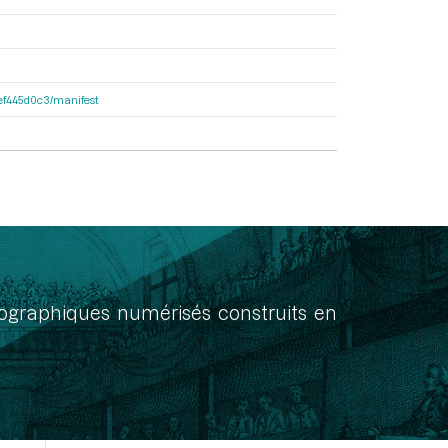
4fef445d0c3/manifest
onographiques numérisés construits en