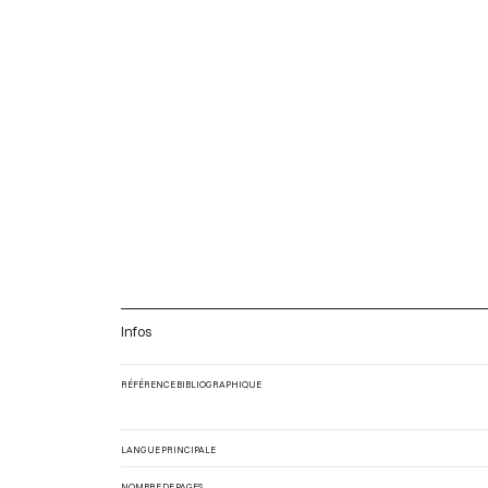
Infos
RÉFÉRENCE BIBLIOGRAPHIQUE
LANGUE PRINCIPALE
NOMBRE DE PAGES