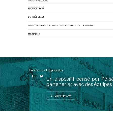
PREMIÈRE PAGE
DERNIÈRE PAGE
URI DU MANIFEST IIIF DU VOLUME CONTENANT LE DOCUMENT
MODIFIÉ LE
Suivez-nous
Les perséides
Un dispositif pensé par Pers
partenariat avec des équipes 
En savoir plus