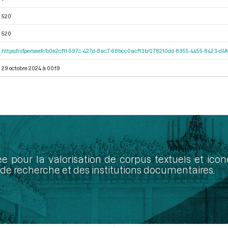
520
520
https://iiif.persee.fr/b0e2cf11-597c-427d-8ac7-68bcc0acf13b/078210dd-8955-4455-8423-d
29 octobre 2024 à 00:19
ée pour la valorisation de corpus textuels et ic
de recherche et des institutions documentaires.