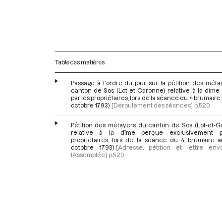
Table des matières
Passage à l'ordre du jour sur la pétition des mét
canton de Sos (Lot-et-Garonne) relative à la dîme
par les propriétaires, lors de la séance du 4 brumaire a
octobre 1793)
[Déroulement des séances]
p.520
Pétition des métayers du canton de Sos (Lot-et-G
relative à la dîme perçue exclusivement p
propriétaires, lors de la séance du 4 brumaire an
octobre 1793)
[Adresse, pétition et lettre en
l’Assemblée]
p.520