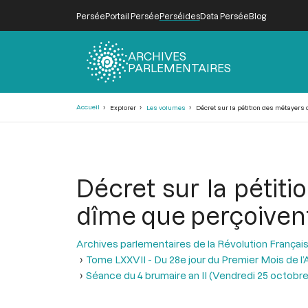
Persée
Portail Persée
Perséides
Data Persée
Blog
ARCHIVES
PARLEMENTAIRES
Fil
Accueil
Explorer
Les volumes
Décret sur la pétition des métayers d
d'Ariane
Décret sur la pétiti
dîme que perçoivent 
Archives parlementaires de la Révolution Françai
Tome LXXVII - Du 28e jour du Premier Mois de l’An
Séance du 4 brumaire an II (Vendredi 25 octobre