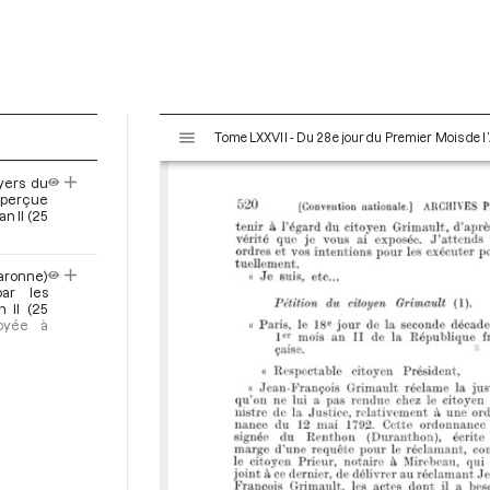
V
Tome LXXVII - Du 28e jour du Premier Mois de l’
i
s
ayers du
u
 perçue
a
n II (25
l
i
aronne)
s
ar les
e
 II (25
voyée à
u
r
M
i
r
a
d