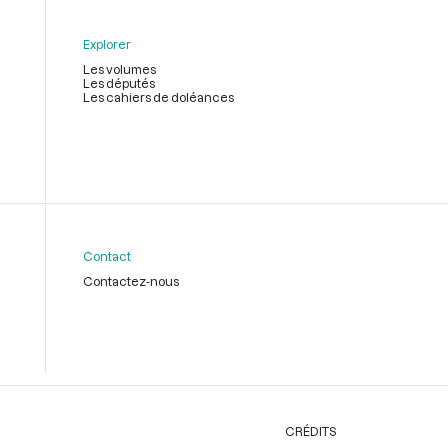
Explorer
Les volumes
Les députés
Les cahiers de doléances
Contact
Contactez-nous
CRÉDITS