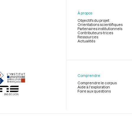
À propos
Objectifs du projet
Orientations scientifiques
Partenaires institutionnels
Contributeurs-trices
Ressources
Actualités
Menu
du
pied
de
Comprendre
page
Comprendre le corpus
Aide à l'exploration
Foire aux questions