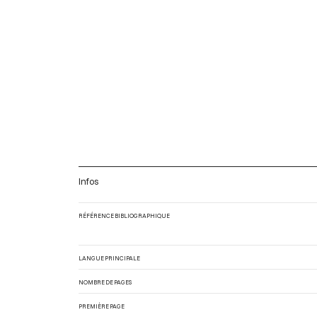
Infos
RÉFÉRENCE BIBLIOGRAPHIQUE
LANGUE PRINCIPALE
NOMBRE DE PAGES
PREMIÈRE PAGE