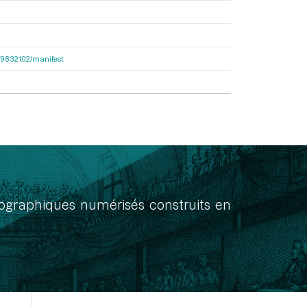
bcf9832102/manifest
onographiques numérisés construits en