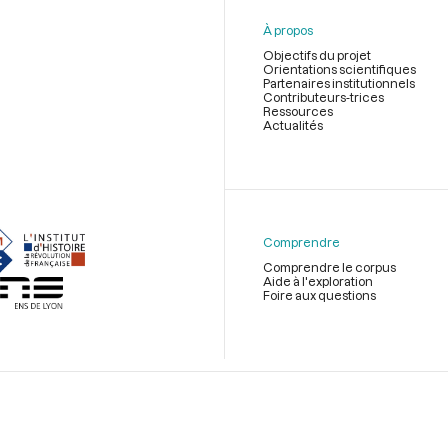
À propos
Objectifs du projet
Orientations scientifiques
Partenaires institutionnels
Contributeurs-trices
Ressources
Actualités
Menu
du
pied
de
Comprendre
page
Comprendre le corpus
Aide à l'exploration
Foire aux questions