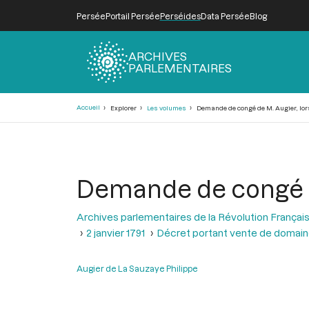
Persée
Portail Persée
Perséides
Data Persée
Blog
ARCHIVES
PARLEMENTAIRES
Fil
Accueil
Explorer
Les volumes
Demande de congé de M. Augier, lors 
d'Ariane
Demande de congé de 
Archives parlementaires de la Révolution Françai
2 janvier 1791
Décret portant vente de domain
Augier de La Sauzaye Philippe