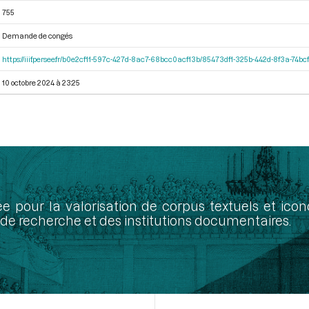
755
Demande de congés
https://iiif.persee.fr/b0e2cf11-597c-427d-8ac7-68bcc0acf13b/85473df1-325b-442d-8f3a-74
10 octobre 2024 à 23:25
ée pour la valorisation de corpus textuels et ic
de recherche et des institutions documentaires.