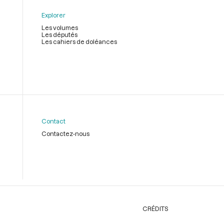
Explorer
Les volumes
Les députés
Les cahiers de doléances
Contact
Contactez-nous
CRÉDITS