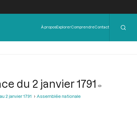
Rechercher
Menu
À propos
Explorer
Comprendre
Contact
de
l'en-
tête
e du 2 janvier 1791
u 2 janvier 1791
Assemblée nationale