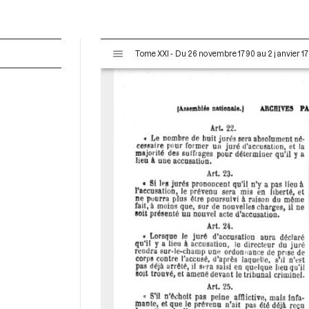
V
Tome XXI - Du 26 novembre 1790 au 2 janvier 17
i
s
u
a
l
i
s
e
u
r
M
i
r
a
d
o
r