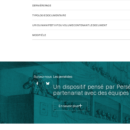
DERNIÈRE PAGE
TYPOLOGIE DOCUMENTAIRE
URI DU MANIFEST IIIF DU VOLUME CONTENANT LE DOCUMENT
MODIFIÉ LE
Suivez-nous
Les perséides
Un dispositif pensé par Pers
partenariat avec des équipes 
En savoir plus