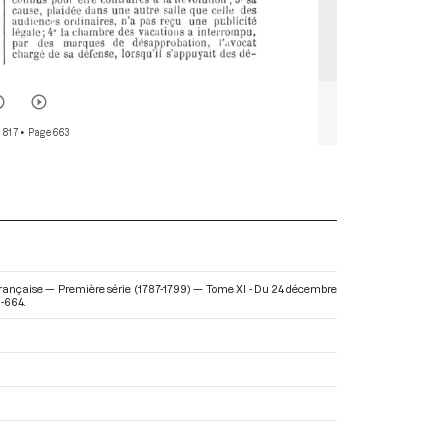
 817
• Page 663
n Française — Première série (1787-1799) — Tome XI - Du 24 décembre
3-664.