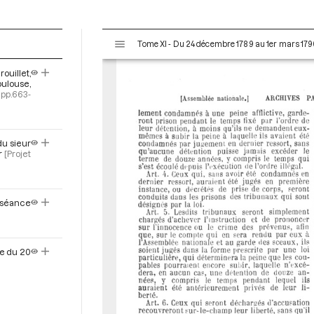
V
Tome XI - Du 24 décembre 1789 au 1er mars 179
i
s
ouillet,
u
oulouse,
a
pp.663-
l
i
s
du sieur
e
r
[Projet
u
r
M
a séance
i
r
a
ce du 20
d
o
r