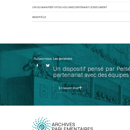
URI DU MANIFEST IIIF DU VOLUME CONTENANT LE DOCUMENT
MODIFIÉ LE
Suivez-nous
Les perséides
Un dispositif pensé par Pers
partenariat avec des équipes 
En savoir plus
ARCHIVES
PARLEMENTAIRES