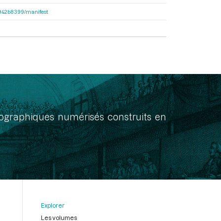
6b942b8399/manifest
onographiques numérisés construits en
Explorer
Les volumes