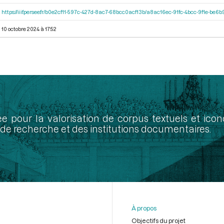
https://iiif.persee.fr/b0e2cf11-597c-427d-8ac7-68bcc0acf13b/a8ac16ec-91fc-4bcc-9f1e-be
10 octobre 2024 à 17:52
ée pour la valorisation de corpus textuels et ic
de recherche et des institutions documentaires.
À propos
Objectifs du projet