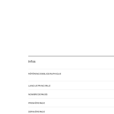
Infos
RÉFÉRENCE BIBLIOGRAPHIQUE
LANGUE PRINCIPALE
NOMBRE DE PAGES
PREMIÈRE PAGE
DERNIÈRE PAGE