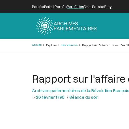
Persée
Portail Persée
Perséides
Data Persée
Blog
ARCHIVES
PARLEMENTAIRES
Fil
Accueil
Explorer
Les volumes
Rapport sur l'affaire du sieur Brouill
d'Ariane
Rapport sur l'affaire 
Archives parlementaires de la Révolution Françai
20 février 1790
Séance du soir