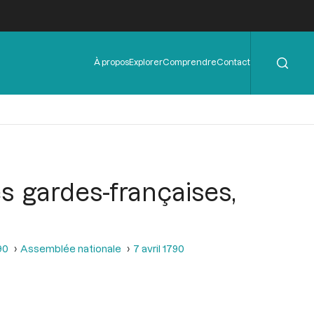
Rechercher
Menu
À propos
Explorer
Comprendre
Contact
de
l'en-
tête
s gardes-françaises,
90
Assemblée nationale
7 avril 1790