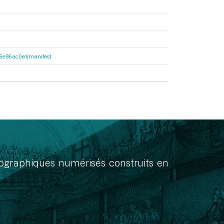
a55e95ac0e1/manifest
onographiques numérisés construits en