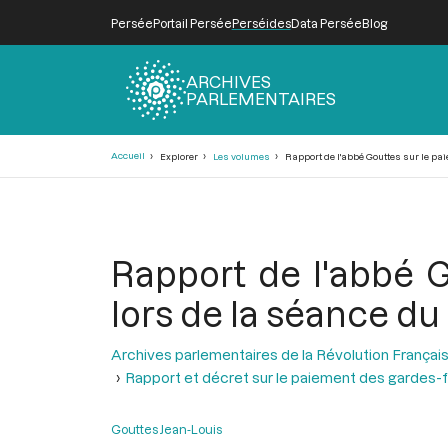
Persée
Portail Persée
Perséides
Data Persée
Blog
ARCHIVES
PARLEMENTAIRES
Fil
Accueil
Explorer
Les volumes
Rapport de l'abbé Gouttes sur le pai
d'Ariane
Rapport de l'abbé G
lors de la séance du 
Archives parlementaires de la Révolution Françai
Rapport et décret sur le paiement des gardes-
Gouttes Jean-Louis