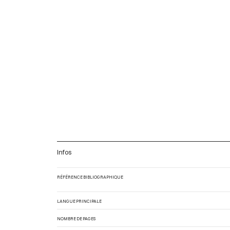
Infos
RÉFÉRENCE BIBLIOGRAPHIQUE
LANGUE PRINCIPALE
NOMBRE DE PAGES