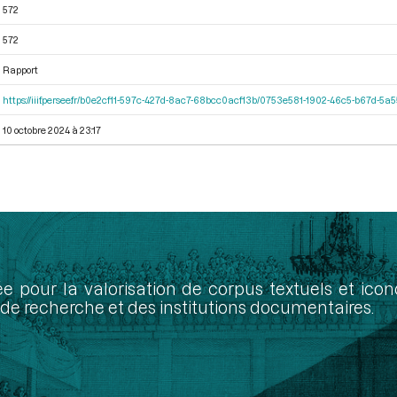
572
572
Rapport
https://iiif.persee.fr/b0e2cf11-597c-427d-8ac7-68bcc0acf13b/0753e581-1902-46c5-b67d-5
10 octobre 2024 à 23:17
ée pour la valorisation de corpus textuels et ic
de recherche et des institutions documentaires.