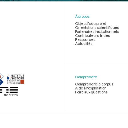
À propos
Objectifs du projet
Orientations scientifiques
Partenaires institutionnels
Contributeurs-trices
Ressources
Actualités
Menu
du
pied
de
Comprendre
page
Comprendre le corpus
Aide à l'exploration
Foire aux questions