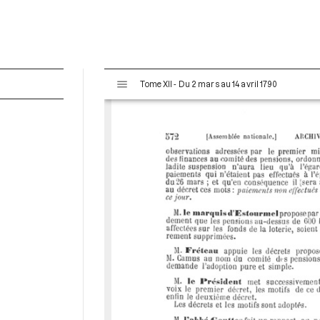
V
Tome XII - Du 2 mars au 14 avril 1790
i
s
u
a
l
i
s
e
u
r
M
i
r
a
d
o