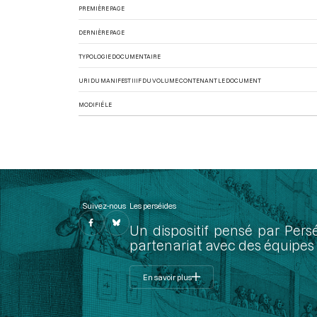
PREMIÈRE PAGE
DERNIÈRE PAGE
TYPOLOGIE DOCUMENTAIRE
URI DU MANIFEST IIIF DU VOLUME CONTENANT LE DOCUMENT
MODIFIÉ LE
Suivez-nous
Les perséides
Un dispositif pensé par Pers
partenariat avec des équipes 
En savoir plus