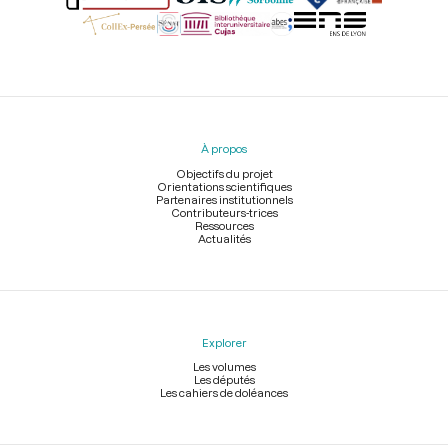
Menu
du
pied
À propos
de
page
Objectifs du projet
Orientations scientifiques
Partenaires institutionnels
Contributeurs-trices
Ressources
Actualités
Explorer
Les volumes
Les députés
Les cahiers de doléances