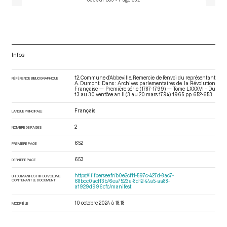
Infos
12. Commune d’Abbeville. Remercie de l’envoi du représentant
RÉFÉRENCE BIBLIOGRAPHIQUE
A. Dumont. Dans : Archives parlementaires de la Révolution
Française — Première série (1787-1799) — Tome LXXXVI - Du
13 au 30 ventôse an II (3 au 20 mars 1794)
. 1965. pp. 652-653.
Français
LANGUE PRINCIPALE
2
NOMBRE DE PAGES
652
PREMIÈRE PAGE
653
DERNIÈRE PAGE
https://iiif.persee.fr/b0e2cf11-597c-427d-8ac7-
URI DU MANIFEST IIIF DU VOLUME
CONTENANT LE DOCUMENT
68bcc0acf13b/6ea7523a-8d12-44a5-aa88-
a1929d996cfc/manifest
10 octobre 2024 à 18:18
MODIFIÉ LE