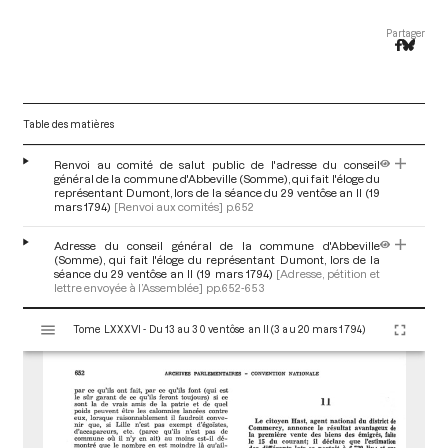
Partager
Table des matières
Renvoi au comité de salut public de l'adresse du conseil
général de la commune d'Abbeville (Somme), qui fait l'éloge du
représentant Dumont, lors de la séance du 29 ventôse an II (19
mars 1794)
[Renvoi aux comités]
p.652
Adresse du conseil général de la commune d'Abbeville
(Somme), qui fait l'éloge du représentant Dumont, lors de la
séance du 29 ventôse an II (19 mars 1794)
[Adresse, pétition et
lettre envoyée à l’Assemblée]
pp.652-653
V
Tome LXXXVI - Du 13 au 30 ventôse an II (3 au 20 mars 1794)
i
s
u
a
l
i