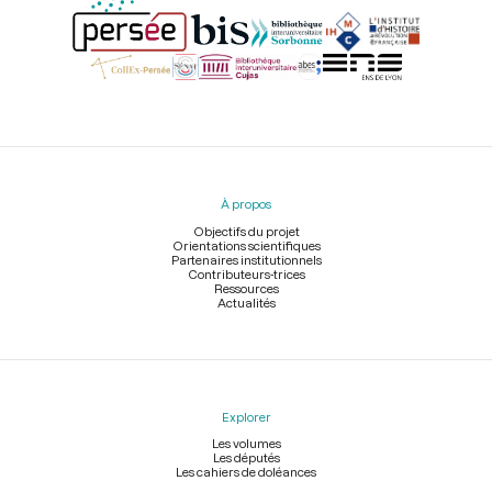
Menu
du
pied
À propos
de
page
Objectifs du projet
Orientations scientifiques
Partenaires institutionnels
Contributeurs-trices
Ressources
Actualités
Explorer
Les volumes
Les députés
Les cahiers de doléances