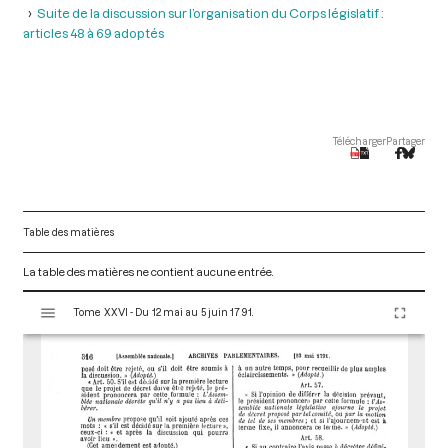
Suite de la discussion sur l’organisation du Corps législatif :
articles 48 à 69 adoptés
Télécharger
Partager
Table des matières
La table des matières ne contient aucune entrée.
V
Tome XXVI - Du 12 mai au 5 juin 1791.
i
s
u
a
l
i
s