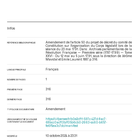
Infos
Amendement de l'article 50 du projet de décret du comité de
RÉFÉRENCE BIBLIOGRAPHIQUE
Constitution sur l'organisation du Corps législatif, lors de la
séance du 23 mai 1791. Dans : Archives parlementaires de la
Révolution Française — Première série (1787-1799) — Tome
XXVI - Du 12 mai au 5 juin 1791.
, sous la direction de Jérôme
Mavidal et Emile Laurent. 1887. p. 316.
Français
LANGUE PRINCIPALE
1
NOMBRE DE PAGES
316
PREMIÈRE PAGE
316
DERNIÈRE PAGE
Amendement
TYPOLOGIE DOCUMENTAIRE
https://iiif.persee.fr/b0e2cf11-597c-427d-8ac7-
URI DU MANIFEST IIIF DU VOLUME
CONTENANT LE DOCUMENT
68bcc0acf13b/f05b6cb0-2663-4460-b657-
fe6f5ea3c7dc/manifest
10 octobre 2024 à 23:31
MODIFIÉ LE