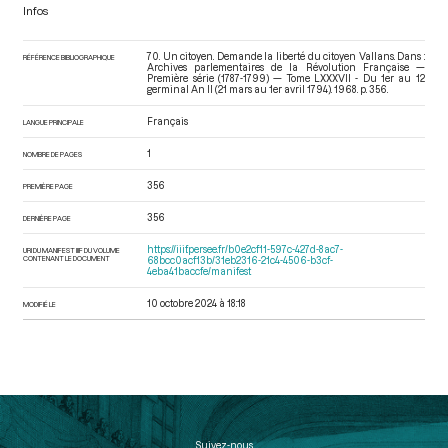
Infos
70. Un citoyen. Demande la liberté du citoyen Vallans. Dans :
RÉFÉRENCE BIBLIOGRAPHIQUE
Archives parlementaires de la Révolution Française —
Première série (1787-1799) — Tome LXXXVII - Du 1er au 12
germinal An II (21 mars au 1er avril 1794)
. 1968. p. 356.
Français
LANGUE PRINCIPALE
1
NOMBRE DE PAGES
356
PREMIÈRE PAGE
356
DERNIÈRE PAGE
https://iiif.persee.fr/b0e2cf11-597c-427d-8ac7-
URI DU MANIFEST IIIF DU VOLUME
CONTENANT LE DOCUMENT
68bcc0acf13b/31eb2316-21c4-4506-b3cf-
4eba41baccfe/manifest
10 octobre 2024 à 18:18
MODIFIÉ LE
Suivez-nous