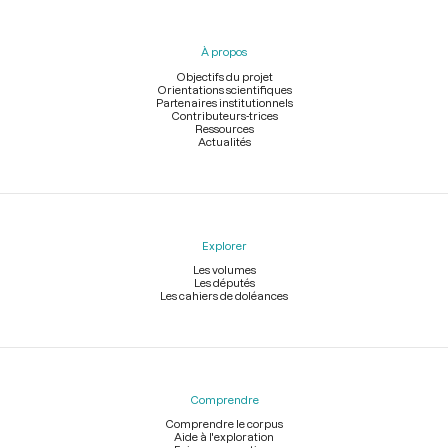
du
pied
À propos
de
page
Objectifs du projet
Orientations scientifiques
Partenaires institutionnels
Contributeurs-trices
Ressources
Actualités
Explorer
Les volumes
Les députés
Les cahiers de doléances
Comprendre
Comprendre le corpus
Aide à l'exploration