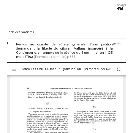
Partager
Table des matières
Renvoi au comité de sûreté générale d'une pétition
demandant la liberté du citoyen Vallans, incarcéré à la
Conciergerie, en annexe de la séance du 5 germinal an II (25
mars 1794)
[Renvoi aux comités]
p.356
V
Tome LXXXVII - Du 1er au 12 germinal An II (21 mars au 1er avril 1794)
i
s
u
a
l
i
s
e
u
r
M