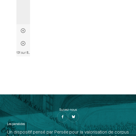
131 sur 802
• Page 119
Suivez-nous
Les perséides
Un dispositif pensé par Persée pour la valorisation de corpus