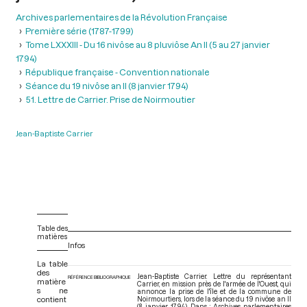
Archives parlementaires de la Révolution Française
Première série (1787-1799)
Tome LXXXIII - Du 16 nivôse au 8 pluviôse An II (5 au 27 janvier
1794)
République française - Convention nationale
Séance du 19 nivôse an II (8 janvier 1794)
51. Lettre de Carrier. Prise de Noirmoutier
Jean-Baptiste Carrier
Table des
matières
Infos
La table
des
Jean-Baptiste Carrier. Lettre du représentant
RÉFÉRENCE BIBLIOGRAPHIQUE
matière
Carrier, en mission près de l'armée de l'Ouest, qui
s ne
annonce la prise de l'île et de la commune de
contient
Noirmourtiers, lors de la séance du 19 nivôse an II
(8 janvier 1794). Dans : Archives parlementaires