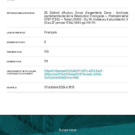
25. District d’Autun. Envoi d’argenterie. Dans : Archives
RÉFÉRENCE BIBLIOGRAPHIQUE
parlementaires de la Révolution Française — Première série
(1787-1799) — Tome LXXXIII - Du 16 nivôse au 8 pluviôse An II
(5 au 27 janvier 1794)
. 1961. pp. 110-111.
Français
LANGUE PRINCIPALE
2
NOMBRE DE PAGES
110
PREMIÈRE PAGE
111
DERNIÈRE PAGE
https://iiif.persee.fr/b0e2cf11-597c-427d-8ac7-
URI DU MANIFEST IIIF DU VOLUME
CONTENANT LE DOCUMENT
68bcc0acf13b/d3944ed5-671e-4a4c-b964-
3404a6ab9de2/manifest
10 octobre 2024 à 18:15
MODIFIÉ LE
Suivez-nous