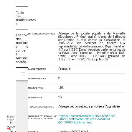
Table
des
matière
Infos
s
Adresse de la société populaire de Marseille
RÉFÉRENCE BIBLIOGRAPHIQUE
La table
(Bouches-du-Rhône) qui s'indigne de l'affreuse
des
conjuration ourdie contre la Convention et
matière
renouvelle son serment de fidélité aux
s ne
représentants, lors de la séance du 15 germinal an
II (4 avril 1794). Dans : Archives parlementaires de
contien
la Révolution Française — Première série (1787-
t
1799) — Tome LXXXVIII - Du 13 au 28 germinal an
aucune
II (2 au 17 avril 1794)
. 1969. pp. 126-127.
entrée.
Français
V
LANGUE PRINCIPALE
Tome LXXXVIII - Du 13 au 28 germinal an II (2 au 17 avril 1794)
i
2
NOMBRE DE PAGES
s
u
126
PREMIÈRE PAGE
a
l
127
DERNIÈRE PAGE
i
Adresse, pétition et lettre envoyée à l’Assemblée
TYPOLOGIE DOCUMENTAIRE
s
e
https://iiif.persee.fr/b0e2cf11-597c-427d-8ac7-
URI DU MANIFEST IIIF DU VOLUME
Téléch
CONTENANT LE DOCUMENT
68bcc0acf13b/eba55ff1-eb11-4545-8d43-
u
arger
d017906149b5/manifest
Part
r
age
r
M
11 octobre 2024 à 03:45
MODIFIÉ LE