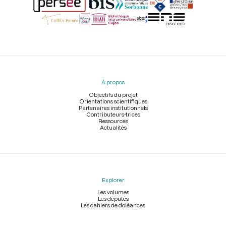
Menu
du
pied
À propos
de
page
Objectifs du projet
Orientations scientifiques
Partenaires institutionnels
Contributeurs-trices
Ressources
Actualités
Explorer
Les volumes
Les députés
Les cahiers de doléances