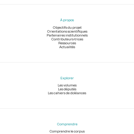
Menu
du
pied
À propos
de
page
Objectifs du projet
Orientations scientifiques
Partenaires institutionnels
Contributeurs-trices
Ressources
Actualités
Explorer
Les volumes
Les députés
Les cahiers de doléances
Comprendre
Comprendre le corpus