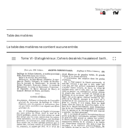
Télécharger
Partager
Table des matières
La table des matières ne contient aucune entrée.
V
Tome VI - Etats généraux ; Cahiers des sénéchaussées et bailliages
i
s
u
a
l
i
s
e
u
r
M
i
r