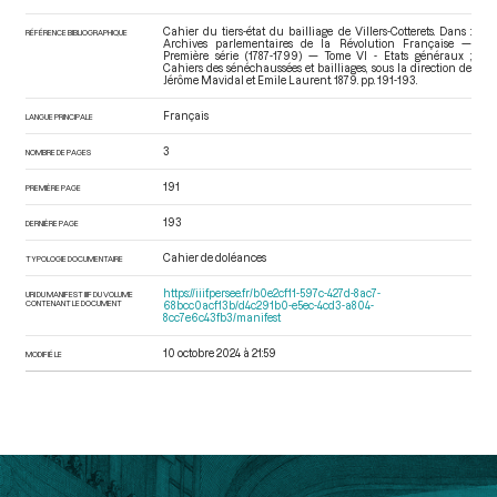
Cahier du tiers-état du bailliage de Villers-Cotterets. Dans :
RÉFÉRENCE BIBLIOGRAPHIQUE
Archives parlementaires de la Révolution Française —
Première série (1787-1799) — Tome VI - Etats généraux ;
Cahiers des sénéchaussées et bailliages
, sous la direction de
Jérôme Mavidal et Emile Laurent. 1879. pp. 191-193.
Français
LANGUE PRINCIPALE
3
NOMBRE DE PAGES
191
PREMIÈRE PAGE
193
DERNIÈRE PAGE
Cahier de doléances
TYPOLOGIE DOCUMENTAIRE
https://iiif.persee.fr/b0e2cf11-597c-427d-8ac7-
URI DU MANIFEST IIIF DU VOLUME
CONTENANT LE DOCUMENT
68bcc0acf13b/d4c291b0-e5ec-4cd3-a804-
8cc7e6c43fb3/manifest
10 octobre 2024 à 21:59
MODIFIÉ LE