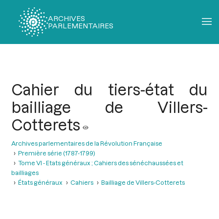
ARCHIVES
PARLEMENTAIRES
Fil
d'Ariane
Cahier du tiers-état du
bailliage de Villers-
Cotterets
Archives parlementaires de la Révolution Française
Première série (1787-1799)
Tome VI - Etats généraux ; Cahiers des sénéchaussées et
bailliages
États généraux
Cahiers
Bailliage de Villers-Cotterets