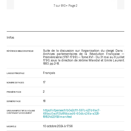
7 sur 810
• Page 2
Infos
Suite de la discussion sur l'organisation du clergé. Dans :
RÉFÉRENCE BIBLIOGRAPHIQUE
Archives parlementaires de la Révolution Française —
Première série (1787-1799) — Tome XVI - Du 31 mai au 8 juillet
1790
, sous la direction de Jérôme Mavidal et Emile Laurent.
1883. pp. 2-18.
Français
LANGUE PRINCIPALE
17
NOMBRE DE PAGES
2
PREMIÈRE PAGE
18
DERNIÈRE PAGE
https://iiif.persee.fr/b0e2cf11-597c-427d-8ac7-
URI DU MANIFEST IIIF DU VOLUME
CONTENANT LE DOCUMENT
68bcc0acf13b/8fdccad6-60d4-436a-a328-
f8f821d22158/manifest
10 octobre 2024 à 17:56
MODIFIÉ LE