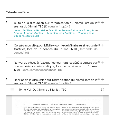
Table des matières
Suite de la discussion sur l'organisation du clergé, lors de la
séance du 31 mai 1790
[Discussion]
pp.2-16
Leclerc Guillaume Gabriel
Goupil de Préfeln Guillaume François
Camus Armand Gaston
Massieu Jean-Baptiste
Thomas Jean
Goullard Jean-Claude
Congés accordés pour MM le vicomte de Mirabeau et le duc de
Castries, lors de la séance du 31 mai 1790
[Demande de
congés]
p.16
Renvoi de pièces à l'exécutif concernant les dégâts causés par
une expérience aérostatique, lors de la séance du 31 mai
1790
[Déroulement des séances]
p.16
Reprise de la discussion sur l'organisation du clergé, lors de la
séance du 31 mai 1790
[Discussion]
pp.16-18
V
Jallet Jacques
Gobel Jean-Baptiste
Lameth Charles Malo, comte de
Tome XVI - Du 31 mai au 8 juillet 1790
Massieu Jean-Baptiste
Gouttes Jean-Louis
Duval d'Éprémesnil
i
Jean-Jacques
Rochebrune Amable de Brugier, baron de
s
u
Demande et approbation de trois séances du soir par semaine,
a
lors de la séance du 31 mai 1790
[Déroulement des
séances]
p.18
l
Regnaud de Saint-Jean d'Angely Michel Louis Etienne
Boussay