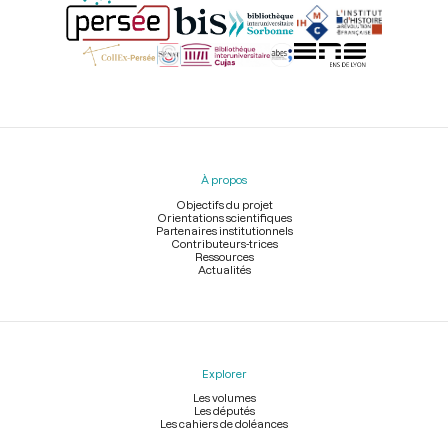
Menu
du
pied
À propos
de
page
Objectifs du projet
Orientations scientifiques
Partenaires institutionnels
Contributeurs-trices
Ressources
Actualités
Explorer
Les volumes
Les députés
Les cahiers de doléances