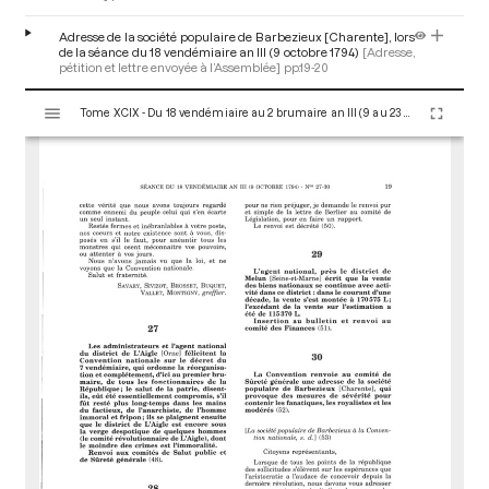
Adresse de la société populaire de Barbezieux [Charente], lors
de la séance du 18 vendémiaire an III (9 octobre 1794)
[Adresse,
pétition et lettre envoyée à l’Assemblée]
pp.19-20
V
Tome XCIX - Du 18 vendémiaire au 2 brumaire an III (9 au 23 octobre 1794)
i
s
u
a
l
i
s
e
u
r
M
i
r
a
d
o
r