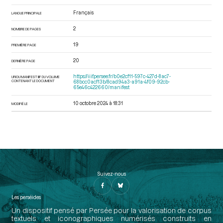
Français
LANGUE PRINCIPALE
2
NOMBRE DE PAGES
19
PREMIÈRE PAGE
20
DERNIÈRE PAGE
https://iiif.persee.fr/b0e2cf11-597c-427d-8ac7-
URI DU MANIFEST IIIF DU VOLUME
CONTENANT LE DOCUMENT
68bcc0acf13b/8cad94a3-a91a-4f09-92cb-
65e46c422660/manifest
10 octobre 2024 à 18:31
MODIFIÉ LE
Suivez-nous
Les perséides
Un dispositif pensé par Persée pour la valorisation de corpus
textuels et iconographiques numérisés construits en