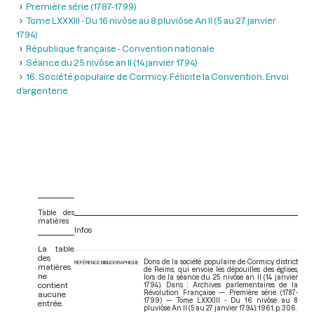
Première série (1787-1799)
Tome LXXXIII - Du 16 nivôse au 8 pluviôse An II (5 au 27 janvier
1794)
République française - Convention nationale
Séance du 25 nivôse an II (14 janvier 1794)
16. Société populaire de Cormicy. Félicite la Convention. Envoi
d’argenterie
Table des
matières
Infos
La table
des
Dons de la société populaire de Cormicy, district
RÉFÉRENCE BIBLIOGRAPHIQUE
matières
de Reims, qui envoie les dépouilles des églises,
ne
lors de la séance du 25 nivôse an II (14 janvier
contient
1794). Dans : Archives parlementaires de la
Révolution Française — Première série (1787-
aucune
1799) — Tome LXXXIII - Du 16 nivôse au 8
entrée.
pluviôse An II (5 au 27 janvier 1794)
. 1961. p. 306.