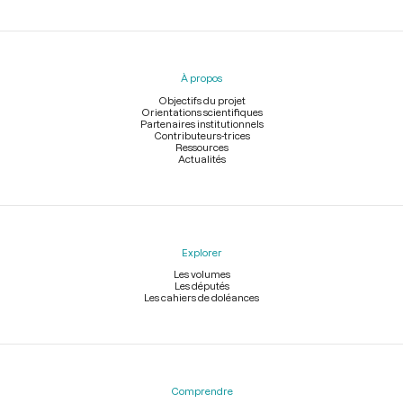
Menu
du
pied
À propos
de
page
Objectifs du projet
Orientations scientifiques
Partenaires institutionnels
Contributeurs-trices
Ressources
Actualités
Explorer
Les volumes
Les députés
Les cahiers de doléances
Comprendre