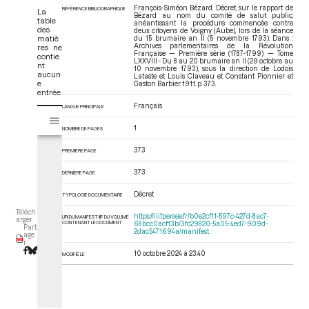
François-Siméon Bézard. Décret, sur le rapport de
RÉFÉRENCE BIBLIOGRAPHIQUE
La
Bézard au nom du comité de salut public,
table
anéantissant la procédure commencée contre
des
deux citoyens de Voigny (Aube), lors de la séance
matiè
du 15 brumaire an II (5 novembre 1793). Dans :
Archives parlementaires de la Révolution
res ne
Française — Première série (1787-1799) — Tome
contie
LXXVIII - Du 8 au 20 brumaire an II (29 octobre au
nt
10 novembre 1793)
, sous la direction de Lodoïs
aucun
Lataste et Louis Claveau et Constant Pionnier et
e
Gaston Barbier. 1911. p. 373.
entrée.
Français
LANGUE PRINCIPALE
V
Tome LXXVIII - Du 8 au 20 brumaire an II (29 octobre au 10 novembre 
i
1
NOMBRE DE PAGES
s
u
373
PREMIÈRE PAGE
a
373
DERNIÈRE PAGE
l
i
Décret
TYPOLOGIE DOCUMENTAIRE
s
Téléch
e
https://iiif.persee.fr/b0e2cf11-597c-427d-8ac7-
URI DU MANIFEST IIIF DU VOLUME
arger
CONTENANT LE DOCUMENT
68bcc0acf13b/3fc29820-5a05-4ed7-909d-
Part
u
2dac5471694a/manifest
age
r
r
M
10 octobre 2024 à 23:40
MODIFIÉ LE
i
r
a
d