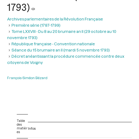
1793)
Archives parlementaires de la Révolution Française
Première série (1787-1799)
Tome LXXVIII - Du 8 au 20 brumaire an II (29 octobre au 10
novembre 1793)
République française - Convention nationale
Séance du 15 brumaire an II (mardi 5 novembre 1793)
Décret anéantissant la procédure commencée contre deux
citoyens de Voigny
François-Siméon Bézard
Table
des
matièr
Infos
es