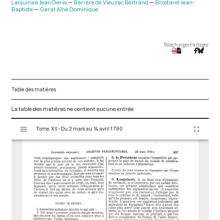
Lanjuinais Jean Denis
Barrère de Vieuzac Bertrand
Brostaret Jean-
Baptiste
Garat Aîné Dominique
Télécharger
Partager
Table des matières
La table des matières ne contient aucune entrée.
V
Tome XII - Du 2 mars au 14 avril 1790
i
s
u
a
l
i
s
e
u
r