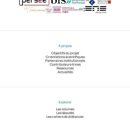
Menu
du
pied
À propos
de
page
Objectifs du projet
Orientations scientifiques
Partenaires institutionnels
Contributeurs-trices
Ressources
Actualités
Explorer
Les volumes
Les députés
Les cahiers de doléances