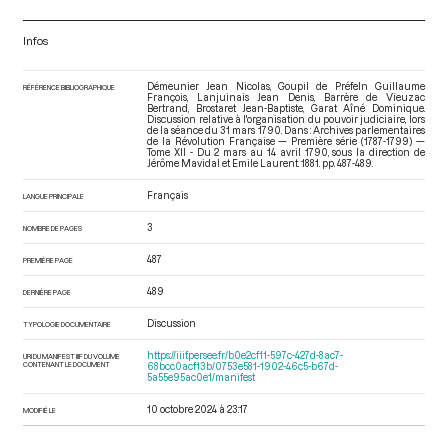
Infos
Démeunier Jean Nicolas, Goupil de Préfeln Guillaume
RÉFÉRENCE BIBLIOGRAPHIQUE
François, Lanjuinais Jean Denis, Barrère de Vieuzac
Bertrand, Brostaret Jean-Baptiste, Garat Aîné Dominique.
Discussion relative à l'organisation du pouvoir judiciaire, lors
de la séance du 31 mars 1790. Dans : Archives parlementaires
de la Révolution Française — Première série (1787-1799) —
Tome XII - Du 2 mars au 14 avril 1790
, sous la direction de
Jérôme Mavidal et Emile Laurent. 1881. pp. 487-489.
Français
LANGUE PRINCIPALE
3
NOMBRE DE PAGES
487
PREMIÈRE PAGE
489
DERNIÈRE PAGE
Discussion
TYPOLOGIE DOCUMENTAIRE
https://iiif.persee.fr/b0e2cf11-597c-427d-8ac7-
URI DU MANIFEST IIIF DU VOLUME
CONTENANT LE DOCUMENT
68bcc0acf13b/0753e581-1902-46c5-b67d-
5a55e95ac0e1/manifest
10 octobre 2024 à 23:17
MODIFIÉ LE