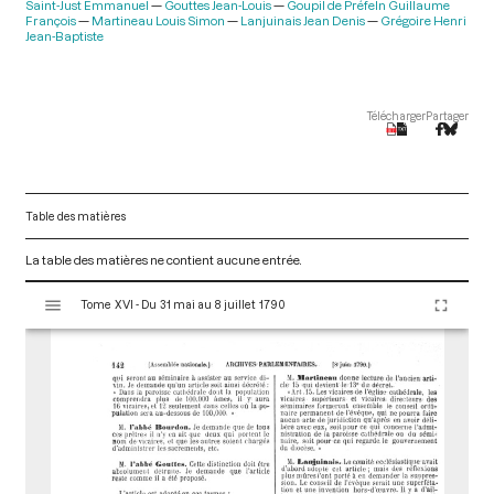
Saint-Just Emmanuel
Gouttes Jean-Louis
Goupil de Préfeln Guillaume
François
Martineau Louis Simon
Lanjuinais Jean Denis
Grégoire Henri
Jean-Baptiste
Télécharger
Partager
Table des matières
La table des matières ne contient aucune entrée.
V
Tome XVI - Du 31 mai au 8 juillet 1790
i
s
u
a
l
i
s
e
u