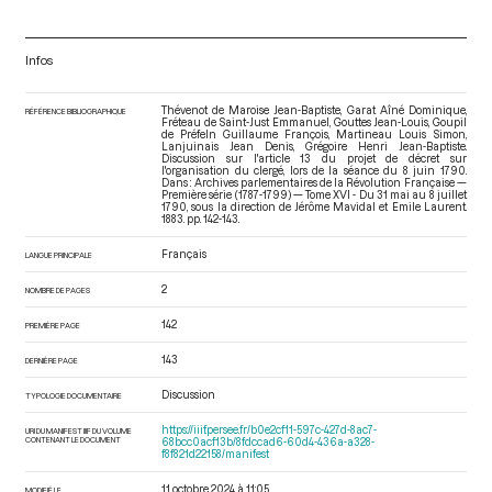
Infos
Thévenot de Maroise Jean-Baptiste, Garat Aîné Dominique,
RÉFÉRENCE BIBLIOGRAPHIQUE
Fréteau de Saint-Just Emmanuel, Gouttes Jean-Louis, Goupil
de Préfeln Guillaume François, Martineau Louis Simon,
Lanjuinais Jean Denis, Grégoire Henri Jean-Baptiste.
Discussion sur l'article 13 du projet de décret sur
l'organisation du clergé, lors de la séance du 8 juin 1790.
Dans : Archives parlementaires de la Révolution Française —
Première série (1787-1799) — Tome XVI - Du 31 mai au 8 juillet
1790
, sous la direction de Jérôme Mavidal et Emile Laurent.
1883. pp. 142-143.
Français
LANGUE PRINCIPALE
2
NOMBRE DE PAGES
142
PREMIÈRE PAGE
143
DERNIÈRE PAGE
Discussion
TYPOLOGIE DOCUMENTAIRE
https://iiif.persee.fr/b0e2cf11-597c-427d-8ac7-
URI DU MANIFEST IIIF DU VOLUME
CONTENANT LE DOCUMENT
68bcc0acf13b/8fdccad6-60d4-436a-a328-
f8f821d22158/manifest
11 octobre 2024 à 11:05
MODIFIÉ LE