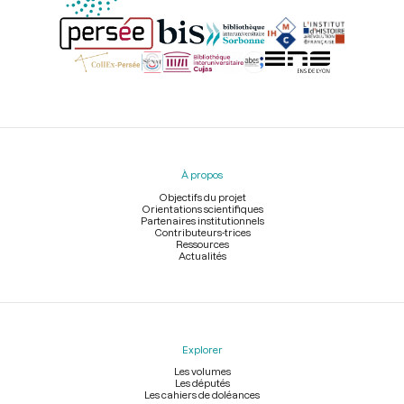
Menu
du
pied
À propos
de
page
Objectifs du projet
Orientations scientifiques
Partenaires institutionnels
Contributeurs-trices
Ressources
Actualités
Explorer
Les volumes
Les députés
Les cahiers de doléances