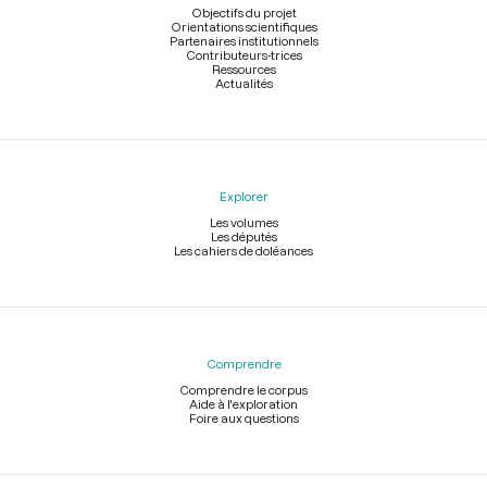
page
Objectifs du projet
Orientations scientifiques
Partenaires institutionnels
Contributeurs-trices
Ressources
Actualités
Explorer
Les volumes
Les députés
Les cahiers de doléances
Comprendre
Comprendre le corpus
Aide à l'exploration
Foire aux questions