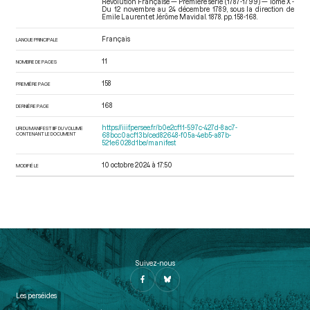
Révolution Française — Première série (1787-1799) — Tome X -
Du 12 novembre au 24 décembre 1789
, sous la direction de
Emile Laurent et Jérôme Mavidal. 1878. pp. 158-168.
Français
LANGUE PRINCIPALE
11
NOMBRE DE PAGES
158
PREMIÈRE PAGE
168
DERNIÈRE PAGE
https://iiif.persee.fr/b0e2cf11-597c-427d-8ac7-
URI DU MANIFEST IIIF DU VOLUME
CONTENANT LE DOCUMENT
68bcc0acf13b/ced82648-f05a-4eb5-a87b-
521e6028d1be/manifest
10 octobre 2024 à 17:50
MODIFIÉ LE
Suivez-nous
Les perséides