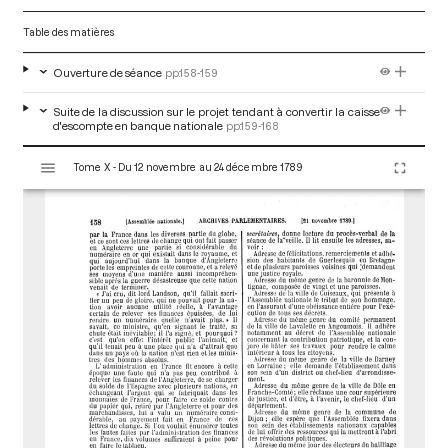
Table des matières
Ouverture de séance
pp.158-159
Suite de la discussion sur le projet tendant à convertir la caisse
d'escompte en banque nationale
pp.159-168
V
Tome X - Du 12 novembre au 24 décembre 1789
i
s
u
a
l
i
s
e
u
r
M
i
r
a
d