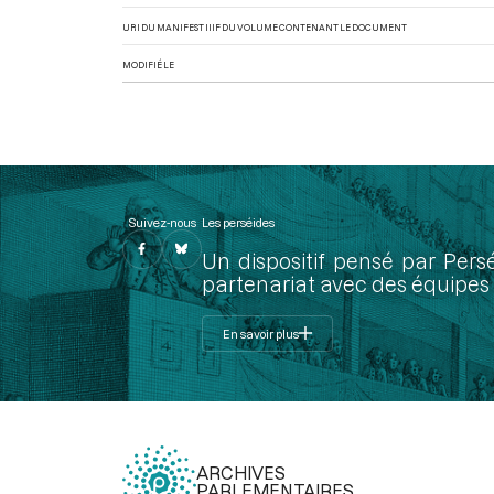
URI DU MANIFEST IIIF DU VOLUME CONTENANT LE DOCUMENT
MODIFIÉ LE
Suivez-nous
Les perséides
Un dispositif pensé par Pers
partenariat avec des équipes 
En savoir plus
ARCHIVES
PARLEMENTAIRES