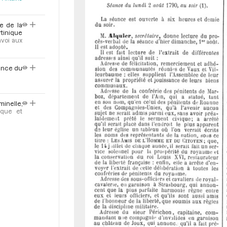
e de la
tinique
voi aux
éance du
inelle,
ique et