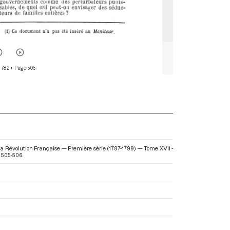
 782
• Page 505
la Révolution Française — Première série (1787-1799) — Tome XVII -
. 505-506.