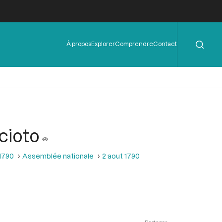
Rechercher
Menu
À propos
Explorer
Comprendre
Contact
de
l'en-
tête
cioto
 1790
Assemblée nationale
2 aout 1790