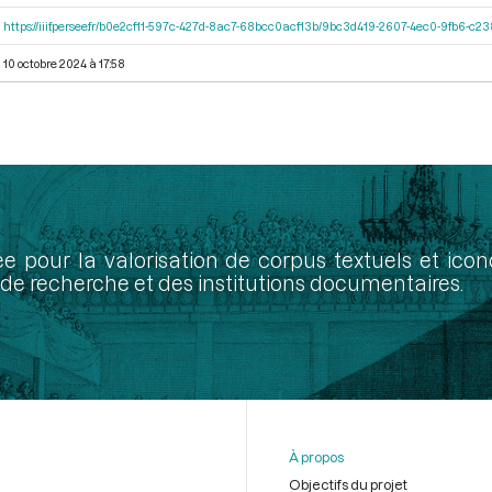
https://iiif.persee.fr/b0e2cf11-597c-427d-8ac7-68bcc0acf13b/9bc3d419-2607-4ec0-9fb6-c
10 octobre 2024 à 17:58
ée pour la valorisation de corpus textuels et ic
de recherche et des institutions documentaires.
À propos
Objectifs du projet