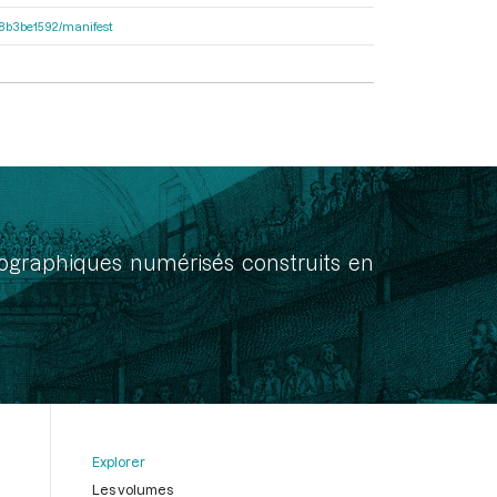
238b3be1592/manifest
onographiques numérisés construits en
Explorer
Les volumes