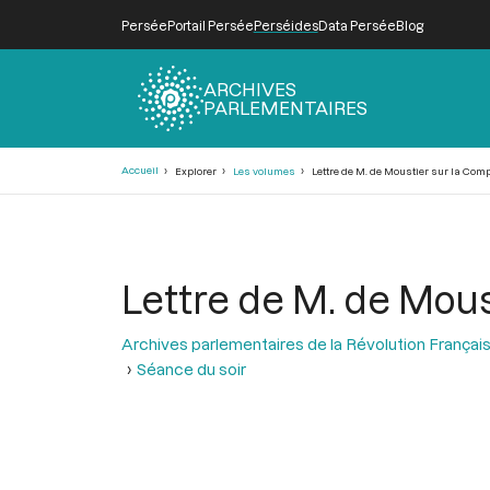
Persée
Portail Persée
Perséides
Data Persée
Blog
ARCHIVES
PARLEMENTAIRES
Fil
Accueil
Explorer
Les volumes
Lettre de M. de Moustier sur la Comp
d'Ariane
Lettre de M. de Mou
Archives parlementaires de la Révolution Françai
Séance du soir