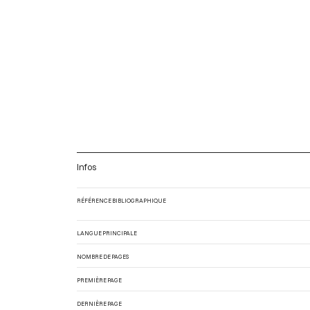
Infos
RÉFÉRENCE BIBLIOGRAPHIQUE
LANGUE PRINCIPALE
NOMBRE DE PAGES
PREMIÈRE PAGE
DERNIÈRE PAGE