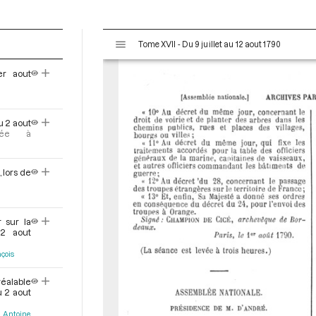
V
Tome XVII - Du 9 juillet au 12 aout 1790
i
s
er aout
u
a
l
u 2 aout
i
oyée à
s
e
u
 lors de
r
M
i
 sur la
r
2 aout
a
çois
d
o
éalable
r
u 2 aout
 Antoine