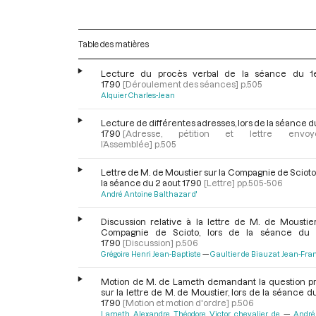
Table des matières
Lecture du procès verbal de la séance du 1
1790
[Déroulement des séances]
p.505
Alquier Charles-Jean
Lecture de différentes adresses, lors de la séance d
1790
[Adresse, pétition et lettre env
l’Assemblée]
p.505
Lettre de M. de Moustier sur la Compagnie de Scioto,
la séance du 2 aout 1790
[Lettre]
pp.505-506
André Antoine Balthazar d'
Discussion relative à la lettre de M. de Moustier
Compagnie de Scioto, lors de la séance du 
1790
[Discussion]
p.506
Grégoire Henri Jean-Baptiste
Gaultier de Biauzat Jean-Fran
Motion de M. de Lameth demandant la question pr
sur la lettre de M. de Moustier, lors de la séance d
1790
[Motion et motion d'ordre]
p.506
Lameth Alexandre Théodore Victor, chevalier de
André