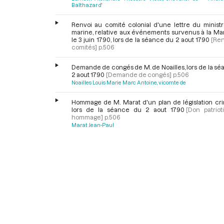
Balthazar d'
Renvoi au comité colonial d'une lettre du ministr
marine, relative aux événements survenus à la Mar
le 3 juin 1790, lors de la séance du 2 aout 1790
[Ren
comités]
p.506
Demande de congés de M. de Noailles, lors de la s
2 aout 1790
[Demande de congés]
p.506
Noailles Louis Marie Marc Antoine, vicomte de
Hommage de M. Marat d'un plan de législation crim
lors de la séance du 2 aout 1790
[Don patriot
hommage]
p.506
Marat Jean-Paul