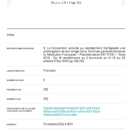
354 sur 476
• Page 352
Infos
6. La Convention accorde au représentant Dartigoeyte une
RÉFÉRENCE BIBLIOGRAPHIQUE
prolongation de son congé. Dans : Archives parlementaires de
la Révolution Française — Première série (1787-1799) — Tome
XCIX - Du 18 vendémiaire au 2 brumaire an III (9 au 23
octobre 1794)
. 1995. pp. 352-353.
Français
LANGUE PRINCIPALE
2
NOMBRE DE PAGES
352
PREMIÈRE PAGE
353
DERNIÈRE PAGE
https://iiif.persee.fr/b0e2cf11-597c-427d-8ac7-
URI DU MANIFEST IIIF DU VOLUME
CONTENANT LE DOCUMENT
68bcc0acf13b/8cad94a3-a91a-4f09-92cb-
65e46c422660/manifest
10 octobre 2024 à 18:31
MODIFIÉ LE