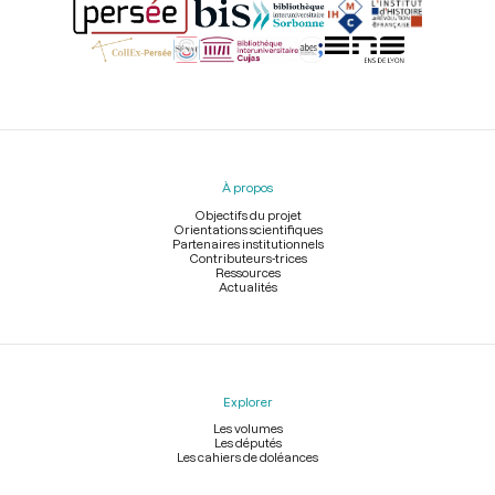
Menu
du
pied
À propos
de
page
Objectifs du projet
Orientations scientifiques
Partenaires institutionnels
Contributeurs-trices
Ressources
Actualités
Explorer
Les volumes
Les députés
Les cahiers de doléances