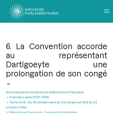
ARCHIVES
PARLEMENTAIRES
Fil
d'Ariane
6. La Convention accorde
au représentant
Dartigoeyte une
prolongation de son congé
Archives parlementaires de la Révolution Française
Première série (1787-1799)
Tome XCIX - Du 18 vendémiaire au 2 brumaire an III (9 au 23
octobre 1794)
République française - Convention nationale