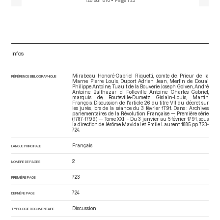
728 sur 810
• Page 723
Infos
Mirabeau Honoré-Gabriel Riquetti, comte de, Prieur de la
RÉFÉRENCE BIBLIOGRAPHIQUE
Marne Pierre Louis, Duport Adrien Jean, Merlin de Douai
Philippe Antoine, Tuault de la Bouverie Joseph Golven, André
Antoine Balthazar d', Folleville Antoine Charles Gabriel,
marquis de, Bouteville-Dumetz Gislain-Louis, Martin
François. Discussion de l'article 26 du titre VII du décret sur
les jurés, lors de la séance du 3 février 1791. Dans : Archives
parlementaires de la Révolution Française — Première série
(1787-1799) — Tome XXII - Du 3 janvier au 5 février 1791
, sous
la direction de Jérôme Mavidal et Emile Laurent. 1885. pp. 723-
724.
Français
LANGUE PRINCIPALE
2
NOMBRE DE PAGES
723
PREMIÈRE PAGE
724
DERNIÈRE PAGE
Discussion
TYPOLOGIE DOCUMENTAIRE