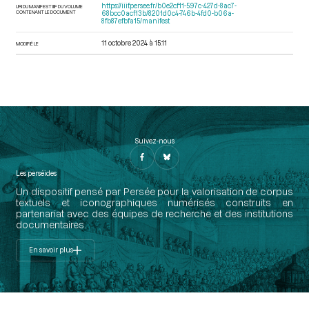
https://iiif.persee.fr/b0e2cf11-597c-427d-8ac7-
URI DU MANIFEST IIIF DU VOLUME
CONTENANT LE DOCUMENT
68bcc0acf13b/8201d0c4-746b-4fd0-b06a-
8fb87efbfa15/manifest
11 octobre 2024 à 15:11
MODIFIÉ LE
Suivez-nous
Les perséides
Un dispositif pensé par Persée pour la valorisation de corpus
textuels et iconographiques numérisés construits en
partenariat avec des équipes de recherche et des institutions
documentaires.
En savoir plus