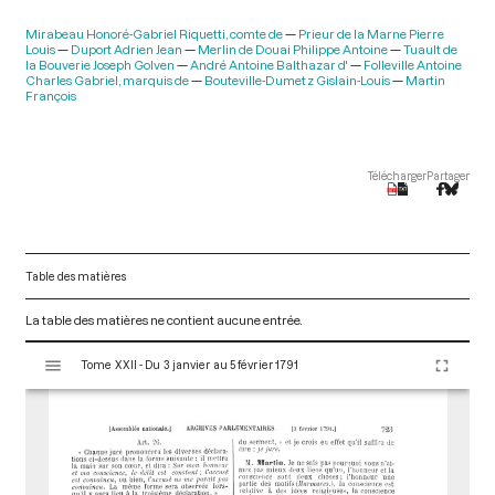
Mirabeau Honoré-Gabriel Riquetti, comte de
Prieur de la Marne Pierre
Louis
Duport Adrien Jean
Merlin de Douai Philippe Antoine
Tuault de
la Bouverie Joseph Golven
André Antoine Balthazar d'
Folleville Antoine
Charles Gabriel, marquis de
Bouteville-Dumetz Gislain-Louis
Martin
François
Télécharger
Partager
Table des matières
La table des matières ne contient aucune entrée.
V
Tome XXII - Du 3 janvier au 5 février 1791
i
s
u
a
l
i