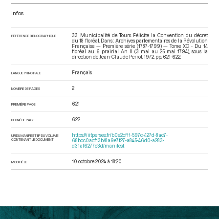
Infos
33. Municipalité de Tours. Félicite la Convention du décret
RÉFÉRENCE BIBLIOGRAPHIQUE
du 18 floréal. Dans : Archives parlementaires de la Révolution
Française — Première série (1787-1799) — Tome XC - Du 14
floréal au 6 prairial An II (3 mai au 25 mai 1794)
, sous la
direction de Jean-Claude Perrot. 1972. pp. 621-622.
Français
LANGUE PRINCIPALE
2
NOMBRE DE PAGES
621
PREMIÈRE PAGE
622
DERNIÈRE PAGE
https://iiif.persee.fr/b0e2cf11-597c-427d-8ac7-
URI DU MANIFEST IIIF DU VOLUME
CONTENANT LE DOCUMENT
68bcc0acf13b/8a9e7f27-a845-46d0-a283-
d31af6277e3d/manifest
10 octobre 2024 à 18:20
MODIFIÉ LE