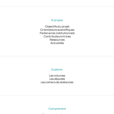
Menu
du
pied
À propos
de
page
Objectifs du projet
Orientations scientifiques
Partenaires institutionnels
Contributeurs-trices
Ressources
Actualités
Explorer
Les volumes
Les députés
Les cahiers de doléances
Comprendre