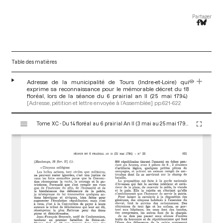
Partager
Table des matières
Adresse de la municipalité de Tours (Indre-et-Loire) qui
exprime sa reconnaissance pour le mémorable décret du 18
floréal, lors de la séance du 6 prairial an II (25 mai 1794)
[Adresse, pétition et lettre envoyée à l’Assemblée]
pp.621-622
V
Tome XC - Du 14 floréal au 6 prairial An II (3 mai au 25 mai 1794)
i
s
u
a
l
i
s
e
u
r
M