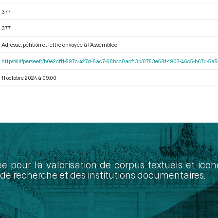
377
377
Adresse, pétition et lettre envoyée à l’Assemblée
https://iiif.persee.fr/b0e2cf11-597c-427d-8ac7-68bcc0acf13b/0753e581-1902-46c5-b67d-5
11 octobre 2024 à 09:00
ée pour la valorisation de corpus textuels et ic
de recherche et des institutions documentaires.