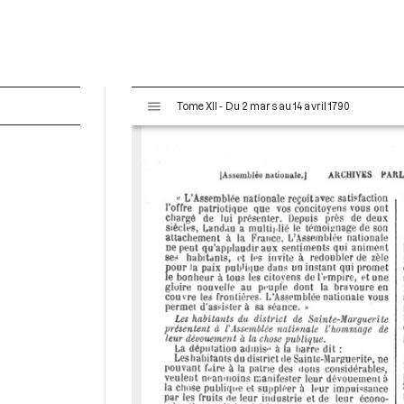
V
Tome XII - Du 2 mars au 14 avril 1790
i
s
u
a
l
i
s
e
u
r
M
i
r
a
d
o