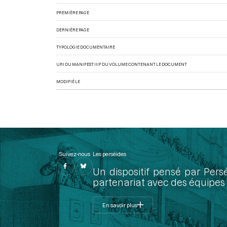
PREMIÈRE PAGE
DERNIÈRE PAGE
TYPOLOGIE DOCUMENTAIRE
URI DU MANIFEST IIIF DU VOLUME CONTENANT LE DOCUMENT
MODIFIÉ LE
Suivez-nous
Les perséides
Un dispositif pensé par Pers
partenariat avec des équipes 
En savoir plus