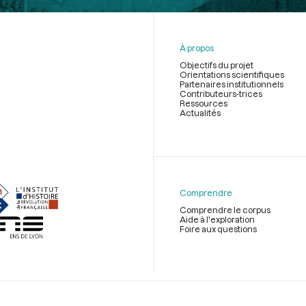
À propos
Objectifs du projet
Orientations scientifiques
Partenaires institutionnels
Contributeurs-trices
Ressources
Actualités
Menu
du
pied
de
Comprendre
page
Comprendre le corpus
Aide à l'exploration
Foire aux questions