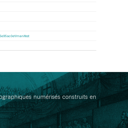
a55e95ac0e1/manifest
onographiques numérisés construits en