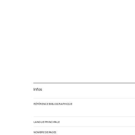
Infos
RÉFÉRENCE BIBLIOGRAPHIQUE
LANGUE PRINCIPALE
NOMBRE DE PAGES