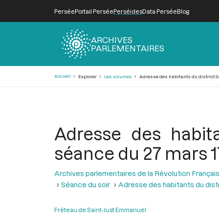
Persée
Portail Persée
Perséides
Data Persée
Blog
ARCHIVES
PARLEMENTAIRES
Fil
Accueil
Explorer
Les volumes
Adresse des habitants du district Sa
d'Ariane
Adresse des habita
séance du 27 mars 1
Archives parlementaires de la Révolution Françai
Séance du soir
Adresse des habitants du dist
Fréteau de Saint-Just Emmanuel