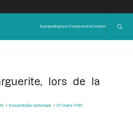
Rechercher
Menu
À propos
Explorer
Comprendre
Contact
de
l'en-
tête
guerite, lors de la
90
Assemblée nationale
27 mars 1790