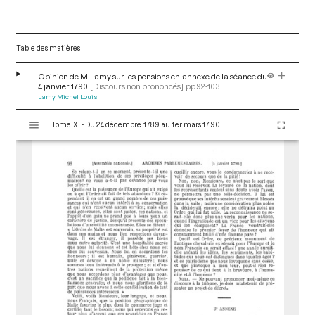
Table des matières
Opinion de M. Lamy sur les pensions en annexe de la séance du
4 janvier 1790
[Discours non prononcés]
pp.92-103
Lamy Michel Louis
V
Tome XI - Du 24 décembre 1789 au 1er mars 1790
i
s
u
a
l
i
s
e
u
r
M
i
r
a