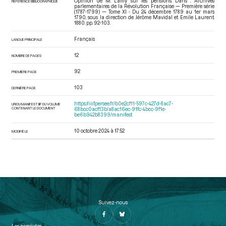
Opinion de M. Lamy sur les pensions. Dans : Archives
RÉFÉRENCE BIBLIOGRAPHIQUE
parlementaires de la Révolution Française — Première série
(1787-1799) — Tome XI - Du 24 décembre 1789 au 1er mars
1790
, sous la direction de Jérôme Mavidal et Emile Laurent.
1880. pp. 92-103.
Français
LANGUE PRINCIPALE
12
NOMBRE DE PAGES
92
PREMIÈRE PAGE
103
DERNIÈRE PAGE
https://iiif.persee.fr/b0e2cf11-597c-427d-8ac7-
URI DU MANIFEST IIIF DU VOLUME
CONTENANT LE DOCUMENT
68bcc0acf13b/a8ac16ec-91fc-4bcc-9f1e-
be6b942b8399/manifest
10 octobre 2024 à 17:52
MODIFIÉ LE
Suivez-nous