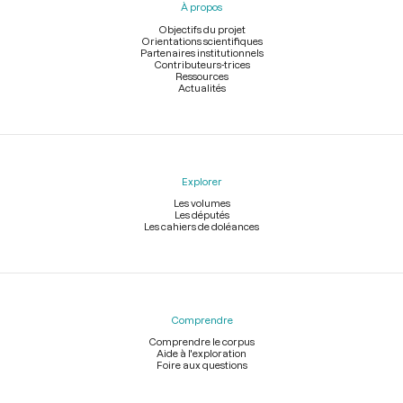
À propos
de
page
Objectifs du projet
Orientations scientifiques
Partenaires institutionnels
Contributeurs-trices
Ressources
Actualités
Explorer
Les volumes
Les députés
Les cahiers de doléances
Comprendre
Comprendre le corpus
Aide à l'exploration
Foire aux questions