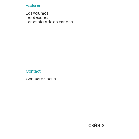
Explorer
Les volumes
Les députés
Les cahiers de doléances
Contact
Contactez-nous
CRÉDITS