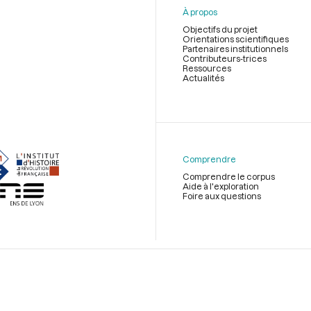
À propos
Objectifs du projet
Orientations scientifiques
Partenaires institutionnels
Contributeurs-trices
Ressources
Actualités
Menu
du
pied
de
Comprendre
page
Comprendre le corpus
Aide à l'exploration
Foire aux questions