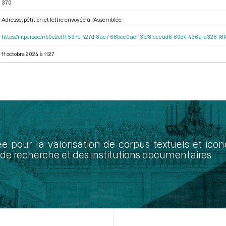
370
Adresse, pétition et lettre envoyée à l’Assemblée
https://iiif.persee.fr/b0e2cf11-597c-427d-8ac7-68bcc0acf13b/8fdccad6-60d4-436a-a328-f
11 octobre 2024 à 11:27
ée pour la valorisation de corpus textuels et ic
de recherche et des institutions documentaires.