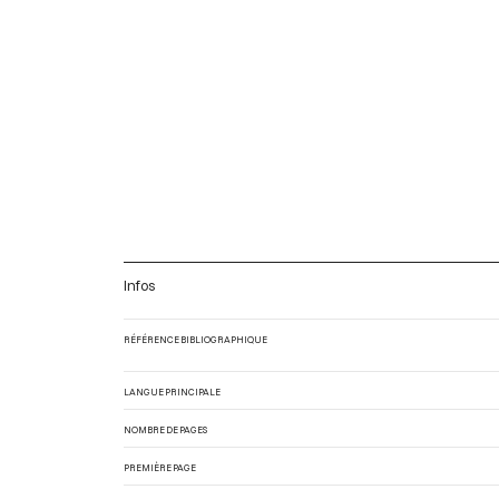
Infos
RÉFÉRENCE BIBLIOGRAPHIQUE
LANGUE PRINCIPALE
NOMBRE DE PAGES
PREMIÈRE PAGE