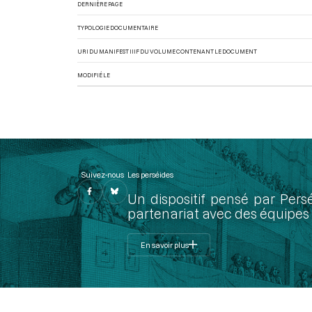
DERNIÈRE PAGE
TYPOLOGIE DOCUMENTAIRE
URI DU MANIFEST IIIF DU VOLUME CONTENANT LE DOCUMENT
MODIFIÉ LE
Suivez-nous
Les perséides
Un dispositif pensé par Pers
partenariat avec des équipes 
En savoir plus