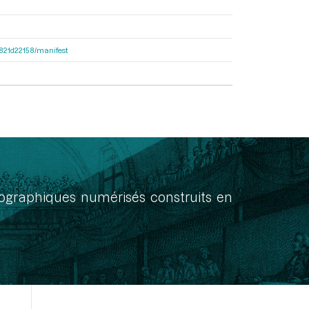
8f821d22158/manifest
onographiques numérisés construits en