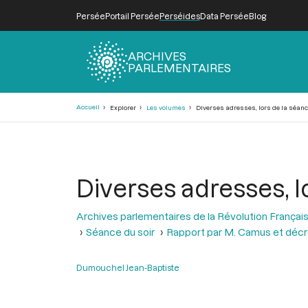
Persée
Portail Persée
Perséides
Data Persée
Blog
ARCHIVES
PARLEMENTAIRES
Fil
Accueil
Explorer
Les volumes
Diverses adresses, lors de la séance
d'Ariane
Diverses adresses, lo
Archives parlementaires de la Révolution Françai
Séance du soir
Rapport par M. Camus et décre
Dumouchel Jean-Baptiste