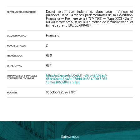
Décret relatif aux indemnités dues pour maîtrises et
RÉFÉRENCE BIBLIOGRAPHIQUE
jurandes. Dans : Archives parlementaires de la Révolution
Française — Première série (1787-1799) — Tome XXXI - Du 17
au 30 septembre 1791
, sous la direction de Jérôme Mavidal et
Emile Laurent. 1888. pp. 686-687.
Français
LANGUE PRINCIPALE
2
NOMBRE DE PAGES
686
PREMIÈRE PAGE
687
DERNIÈRE PAGE
https://iiif.persee.fr/b0e2cf11-597c-427d-8ac7-
URI DU MANIFEST IIIF DU VOLUME
CONTENANT LE DOCUMENT
68bcc0acf13b/43a97ddd-0162-4999-8265-
467fea165028/manifest
10 octobre 2024 à 18:11
MODIFIÉ LE
Suivez-nous