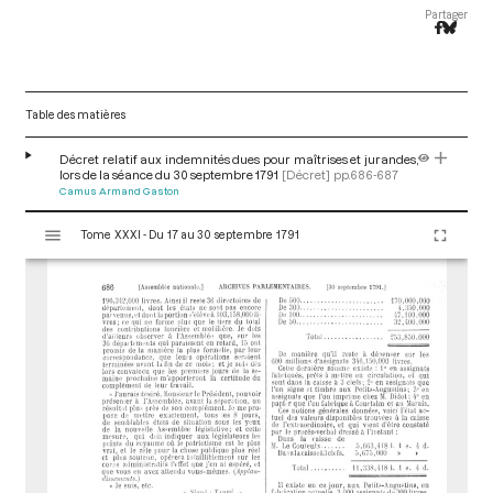
Partager
Table des matières
Décret relatif aux indemnités dues pour maîtrises et jurandes,
lors de la séance du 30 septembre 1791
[Décret]
pp.686-687
Camus Armand Gaston
V
Tome XXXI - Du 17 au 30 septembre 1791
i
s
u
a
l
i
s
e
u
r
M
i