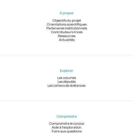
du
pied
À propos
de
page
Objectifs du projet
Orientations scientifiques
Partenaires institutionnels
Contributeurs-trices
Ressources
Actualités
Explorer
Les volumes
Les députés
Les cahiers de doléances
Comprendre
Comprendre le corpus
Aide à l'exploration
Foire aux questions