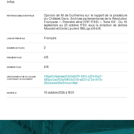
Infos
Opinion de M. de Guilhermy sur le rapport de la procédure
RÉFÉRENCE BIBLIOGRAPHIQUE
du Châtelet. Dans : Archives parlementaires de la Révolution
Française — Première série (1787-1799) — Tome XIX - Du 16
septembre au 23 octobre 1790
, sous la direction de Jérôme
Mavidal et Emile Laurent. 1884. pp. 415-416.
Français
LANGUE PRINCIPALE
2
NOMBRE DE PAGES
415
PREMIÈRE PAGE
416
DERNIÈRE PAGE
https://iiif.persee.fr/b0e2cf11-597c-427d-8ac7-
URI DU MANIFEST IIIF DU VOLUME
CONTENANT LE DOCUMENT
68bcc0acf13b/6f80b006-e203-473b-917b-
25c2aaba59d9/manifest
10 octobre 2024 à 18:01
MODIFIÉ LE