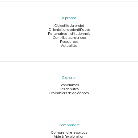
Menu
du
pied
À propos
de
page
Objectifs du projet
Orientations scientifiques
Partenaires institutionnels
Contributeurs-trices
Ressources
Actualités
Explorer
Les volumes
Les députés
Les cahiers de doléances
Comprendre
Comprendre le corpus
Aide à l'exploration