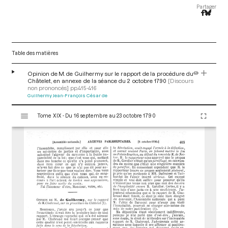
Partager
Table des matières
Opinion de M. de Guilhermy sur le rapport de la procédure du
Châtelet, en annexe de la séance du 2 octobre 1790
[Discours
non prononcés]
pp.415-416
Guilhermy Jean-François César de
V
Tome XIX - Du 16 septembre au 23 octobre 1790
i
s
u
a
l
i
s
e
u
r
M
i