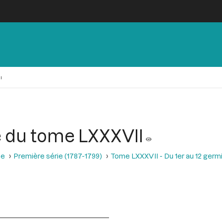
I
e du tome LXXXVII
se
Première série (1787-1799)
Tome LXXXVII - Du 1er au 12 germina