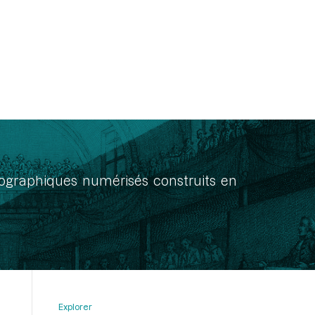
onographiques numérisés construits en
Explorer