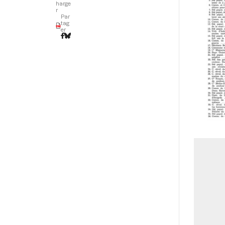
harge
r
Par
tag
er