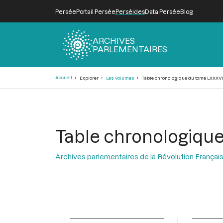
Persée
Portail Persée
Perséides
Data Persée
Blog
ARCHIVES
PARLEMENTAIRES
Fil
Accueil
Explorer
Les volumes
Table chronologique du tome LXXXVI
d'Ariane
Table chronologiqu
Archives parlementaires de la Révolution Françai