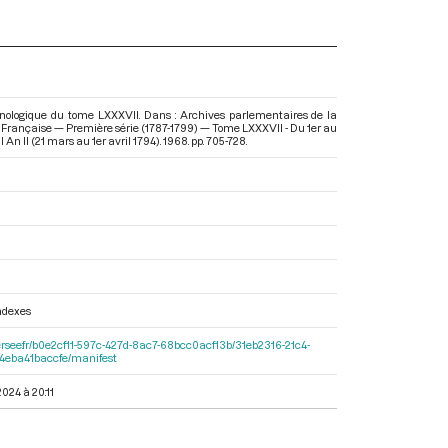
nologique du tome LXXXVII. Dans : Archives parlementaires de la
 Française — Première série (1787-1799) — Tome LXXXVII - Du 1er au
 An II (21 mars au 1er avril 1794)
. 1968. pp. 705-728.
indexes
f.persee.fr/b0e2cf11-597c-427d-8ac7-68bcc0acf13b/31eb2316-21c4-
-4eba41baccfe/manifest
2024 à 20:11