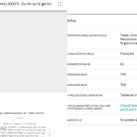
Tome LXXXVII - Du 1er au 12 germinal An II (21 mars au 1er avril 1794)
Infos
Table chro
RÉFÉRENCE BIBLIOGRAPHIQUE
Révolution
12 germinal
Français
LANGUE PRINCIPALE
24
NOMBRE DE PAGES
705
PREMIÈRE PAGE
728
DERNIÈRE PAGE
Tables et 
TYPOLOGIE DOCUMENTAIRE
https://iii
URI DU MANIFEST IIIF DU VOLUME
CONTENANT LE DOCUMENT
4506-b3cf
10 octobre 
MODIFIÉ LE