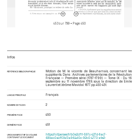
453 sur 799
• Page 450
Infos
Motion de M. le vicomte de Beauharnais, concernant les
RÉFÉRENCE BIBLIOGRAPHIQUE
suppléants. Dans : Archives parlementaires de la Révolution
Française — Première série (1787-1799) — Tome IX - Du 16
septembre au 11 novembre 1789
, sous la direction de Emile
Laurent et Jérôme Mavidal. 1877. pp. 450-451.
Français
LANGUE PRINCIPALE
2
NOMBRE DE PAGES
450
PREMIÈRE PAGE
451
DERNIÈRE PAGE
https://iiif.persee.fr/b0e2cf11-597c-427d-8ac7-
URI DU MANIFEST IIIF DU VOLUME
CONTENANT LE DOCUMENT
68bcc0acf13b/3a964d0c-92c0-4773-a1e2-