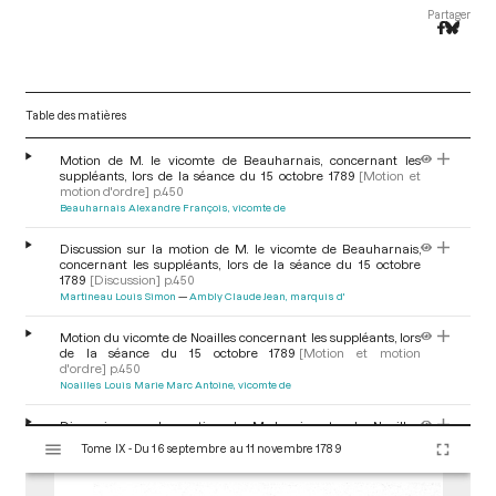
Partager
Table des matières
Motion de M. le vicomte de Beauharnais, concernant les
suppléants, lors de la séance du 15 octobre 1789
[Motion et
motion d'ordre]
p.450
Beauharnais Alexandre François, vicomte de
Discussion sur la motion de M. le vicomte de Beauharnais,
concernant les suppléants, lors de la séance du 15 octobre
1789
[Discussion]
p.450
Martineau Louis Simon
Ambly Claude Jean, marquis d'
Motion du vicomte de Noailles concernant les suppléants, lors
de la séance du 15 octobre 1789
[Motion et motion
d'ordre]
p.450
Noailles Louis Marie Marc Antoine, vicomte de
Discussion sur la motion de M. le vicomte de Noailles,
V
concernant les suppléants, lors de la séance du 15 octobre
Tome IX - Du 16 septembre au 11 novembre 1789
i
1789
[Discussion]
p.450
s
Target Guy Jean-Baptiste
Démeunier Jean Nicolas
Populus Marc
Etienne