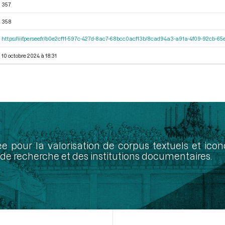
357
358
https://iiif.persee.fr/b0e2cf11-597c-427d-8ac7-68bcc0acf13b/8cad94a3-a91a-4f09-92cb-
10 octobre 2024 à 18:31
ée pour la valorisation de corpus textuels et ic
de recherche et des institutions documentaires.