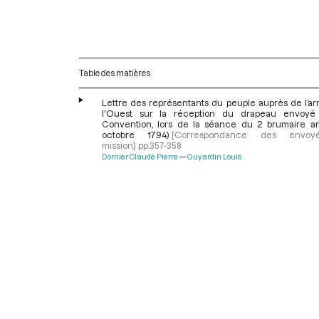
Table des matières
Lettre des représentants du peuple auprès de l’a
l'Ouest sur la réception du drapeau envoyé
Convention, lors de la séance du 2 brumaire an 
octobre 1794)
[Correspondance des envo
mission]
pp.357-358
Dornier Claude Pierre
Guyardin Louis