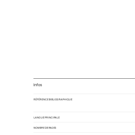
Infos
RÉFÉRENCE BIBLIOGRAPHIQUE
LANGUE PRINCIPALE
NOMBRE DE PAGES