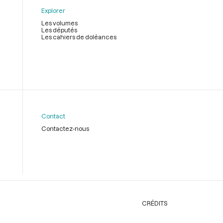
Explorer
Les volumes
Les députés
Les cahiers de doléances
Contact
Contactez-nous
CRÉDITS