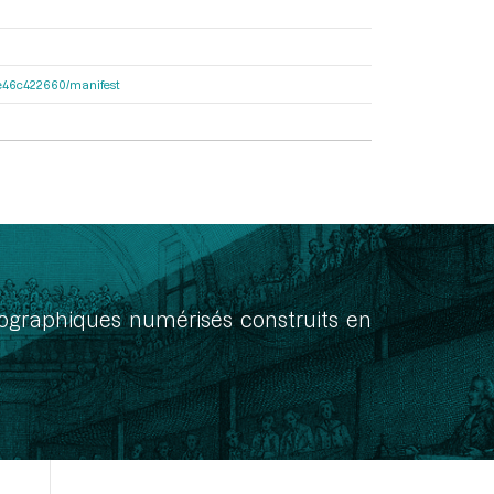
65e46c422660/manifest
onographiques numérisés construits en