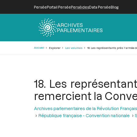
Persée
Portail Persée
Perséides
Data Persée
Blog
ARCHIVES
PARLEMENTAIRES
Fil
Accueil
Explorer
Les volumes
18. Les représentants près l’armée d
d'Ariane
18. Les représentan
remercient la Conve
Archives parlementaires de la Révolution Françai
République française - Convention nationale
S