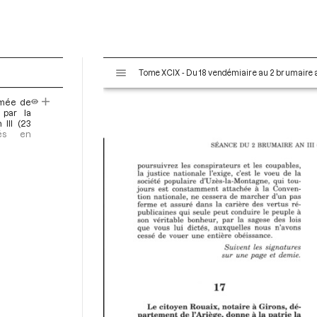
V
Tome XCIX - Du 18 vendémiaire au 2 brumaire an
i
s
rmée de
u
 par la
a
III (23
yés en
l
i
s
e
u
r
M
i
r
a
d
o