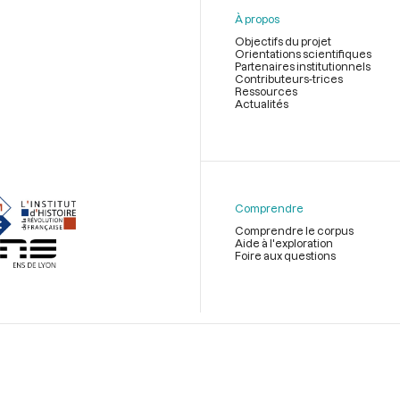
À propos
Objectifs du projet
Orientations scientifiques
Partenaires institutionnels
Contributeurs-trices
Ressources
Actualités
Menu
du
pied
de
Comprendre
page
Comprendre le corpus
Aide à l'exploration
Foire aux questions