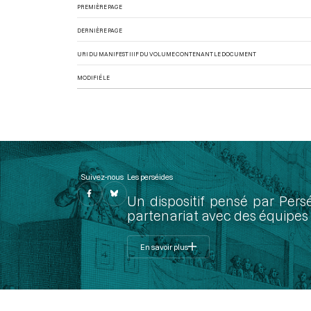
PREMIÈRE PAGE
DERNIÈRE PAGE
URI DU MANIFEST IIIF DU VOLUME CONTENANT LE DOCUMENT
MODIFIÉ LE
Suivez-nous
Les perséides
Un dispositif pensé par Pers
partenariat avec des équipes 
En savoir plus