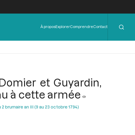
Rechercher
Menu
À propos
Explorer
Comprendre
Contact
de
l'en-
tête
 Domier et Guyardin,
au à cette armée
2 brumaire an III (9 au 23 octobre 1794)