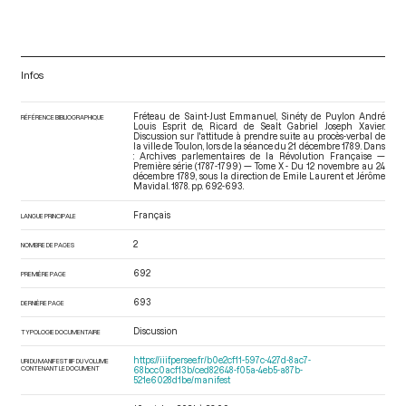
Infos
Fréteau de Saint-Just Emmanuel, Sinéty de Puylon André
RÉFÉRENCE BIBLIOGRAPHIQUE
Louis Esprit de, Ricard de Sealt Gabriel Joseph Xavier.
Discussion sur l'attitude à prendre suite au procès-verbal de
la ville de Toulon, lors de la séance du 21 décembre 1789. Dans
: Archives parlementaires de la Révolution Française —
Première série (1787-1799) — Tome X - Du 12 novembre au 24
décembre 1789
, sous la direction de Emile Laurent et Jérôme
Mavidal. 1878. pp. 692-693.
Français
LANGUE PRINCIPALE
2
NOMBRE DE PAGES
692
PREMIÈRE PAGE
693
DERNIÈRE PAGE
Discussion
TYPOLOGIE DOCUMENTAIRE
https://iiif.persee.fr/b0e2cf11-597c-427d-8ac7-
URI DU MANIFEST IIIF DU VOLUME
CONTENANT LE DOCUMENT
68bcc0acf13b/ced82648-f05a-4eb5-a87b-
521e6028d1be/manifest