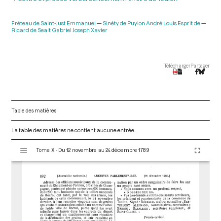
Fréteau de Saint-Just Emmanuel
Sinéty de Puylon André Louis Esprit de
Ricard de Sealt Gabriel Joseph Xavier
Télécharger
Partager
Table des matières
La table des matières ne contient aucune entrée.
V
Tome X - Du 12 novembre au 24 décembre 1789
i
s
u
a
l
i
s
e