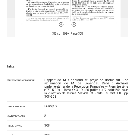
312 sur 799
• Page 308
Infos
Rapport de M. Chabroud et projet de décret sur une
RÉFÉRENCE BIBLIOGRAPHIQUE
réclamation de M. de Lowendal. Dans : Archives
parlementaires de la Révolution Française — Première série
(1787-1799) — Tome XXIX - Du 29 juillet au 27 août 1791.
, sous
la direction de Jérôme Mavidal et Emile Laurent. 1888. pp.
308-309.
Français
LANGUE PRINCIPALE
2
NOMBRE DE PAGES
308
PREMIÈRE PAGE