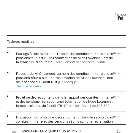
Partager
Table des matières
Passage à l'ordre du jour : rapport des comités militaire et des
pensions réunis sur une réclamation de M. de Lowendal, lors de
la séance du 9 août 1791
[Déroulement des séances]
p.308
Rapport de M. Chabroud, au nom des comités militaire et des
pensions réunis, sur une réclamation de M. de Lowendal, lors
de la séance du 9 août 1791
[Rapport]
p.308
Chabroud Charles
Projet de décret contenu dans le rapport des comités militaire
et des pensions réunis sur une réclamation de M. de Lowendal,
lors de la séance du 9 août 1791
[Projet de décret]
pp.308-309
Discussion du projet de décret contenu dans le rapport des
comités militaire et des pensions réunis sur une réclamation
de M. de Lowendal, lors de la séance du 9 août
V
1791
[Discussion]
p.309
Tome XXIX - Du 29 juillet au 27 août 1791.