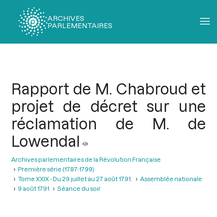
ARCHIVES
PARLEMENTAIRES
Fil
d'Ariane
Rapport de M. Chabroud et
projet de décret sur une
réclamation de M. de
Lowendal
Archives parlementaires de la Révolution Française
Première série (1787-1799)
Tome XXIX - Du 29 juillet au 27 août 1791.
Assemblée nationale
9 août 1791
Séance du soir