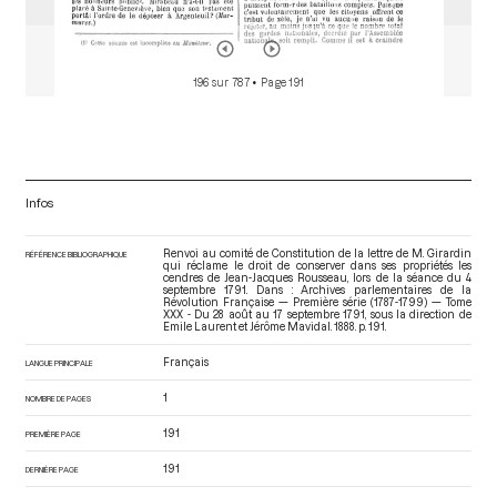
196 sur 787
• Page 191
Infos
Renvoi au comité de Constitution de la lettre de M. Girardin
RÉFÉRENCE BIBLIOGRAPHIQUE
qui réclame le droit de conserver dans ses propriétés les
cendres de Jean-Jacques Rousseau, lors de la séance du 4
septembre 1791. Dans : Archives parlementaires de la
Révolution Française — Première série (1787-1799) — Tome
XXX - Du 28 août au 17 septembre 1791
, sous la direction de
Emile Laurent et Jérôme Mavidal. 1888. p. 191.
Français
LANGUE PRINCIPALE
1
NOMBRE DE PAGES
191
PREMIÈRE PAGE
191
DERNIÈRE PAGE