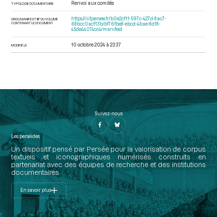
Renvoi aux comités
TYPOLOGIE DOCUMENTAIRE
https://iiif.persee.fr/b0e2cf11-597c-427d-8ac7-
URI DU MANIFEST IIIF DU VOLUME
CONTENANT LE DOCUMENT
68bcc0acf13b/bf76fbe8-ebcd-4bae-8d18-
45de44074cc4/manifest
10 octobre 2024 à 23:37
MODIFIÉ LE
Suivez-nous
Les perséides
Un dispositif pensé par Persée pour la valorisation de corpus
textuels et iconographiques numérisés construits en
partenariat avec des équipes de recherche et des institutions
documentaires.
En savoir plus