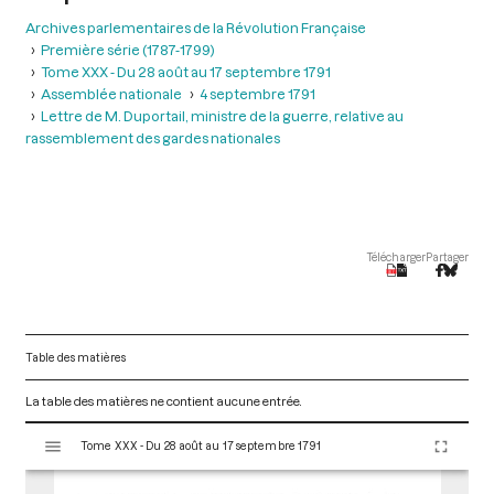
Archives parlementaires de la Révolution Française
Première série (1787-1799)
Tome XXX - Du 28 août au 17 septembre 1791
Assemblée nationale
4 septembre 1791
Lettre de M. Duportail, ministre de la guerre, relative au
rassemblement des gardes nationales
Télécharger
Partager
Table des matières
La table des matières ne contient aucune entrée.
V
Tome XXX - Du 28 août au 17 septembre 1791
i
s