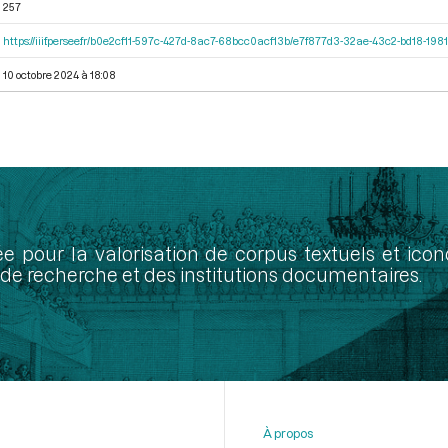
257
https://iiif.persee.fr/b0e2cf11-597c-427d-8ac7-68bcc0acf13b/e7f877d3-32ae-43c2-bd18-19
10 octobre 2024 à 18:08
ée pour la valorisation de corpus textuels et ic
de recherche et des institutions documentaires.
À propos