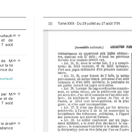
V
Tome XXIX - Du 29 juillet au 27 août 1791.
i
s
urtault-
u
 et de
a
 7 août
l
i
, de M.
s
r la loi
e
éance du
u
eurtault,
r
M
i
 par M.
re et de
r
 7 août
a
d
o
le droit
r
a séance