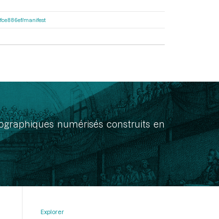
81fce886ef/manifest
onographiques numérisés construits en
Explorer