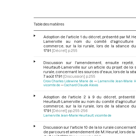
Table des matières
Adoption de l'article 1 du décret, présenté par M. He
Lamerville au nom du comité d'agriculture
commerce, sur la loi rurale, lors de la séance du
1791
[Décret]
p.255
Discussion sur l'amendement, ensuite rejeté
Heurtault-Lamerville sur un article du projet de loi su
rurale, concernant les sources d'eaux, lors de la s
7 août 1791
[Discussion]
p.255
Croix Charles Lidewine Marie de
Lamerville Jean-Marie H
vicomte de
Cochard Claude Alexis
Adoption de l'article 2 à 9 du décret, présenté
Heurtault-Lamerville au nom du comité d'agricultu
commerce, sur la loi rurale, lors de la séance du
1791
[Décret]
pp.255-256
Lamerville Jean-Marie Heurtault, vicomte de
Discussion sur l'article 10 de la loi rurale concernant 
de parcours et amendement de M. Heurat, lors de l