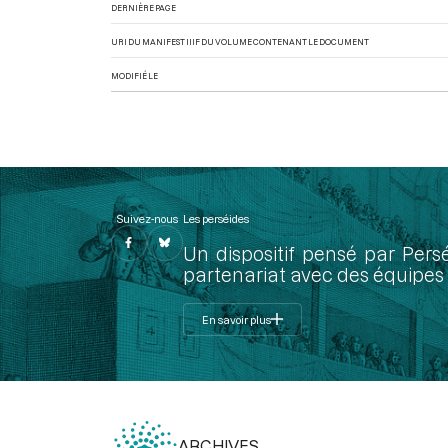
DERNIÈRE PAGE
Beauharnais Alexandre François, vicomte de
URI DU MANIFEST IIIF DU VOLUME CONTENANT LE DOCUMENT
MODIFIÉ LE
Suivez-nous
Les perséides
Un dispositif pensé par Pers
partenariat avec des équipes 
En savoir plus
ARCHIVES