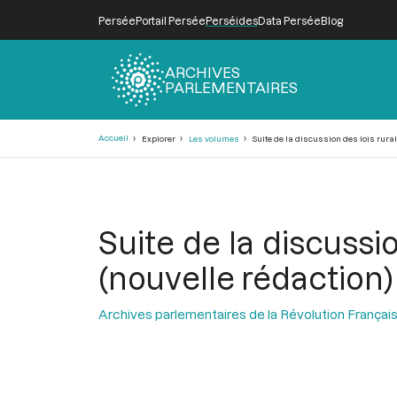
Persée
Portail Persée
Perséides
Data Persée
Blog
ARCHIVES
PARLEMENTAIRES
Fil
Accueil
Explorer
Les volumes
Suite de la discussion des lois rurale
d'Ariane
Suite de la discussio
(nouvelle rédaction)
Archives parlementaires de la Révolution Françai