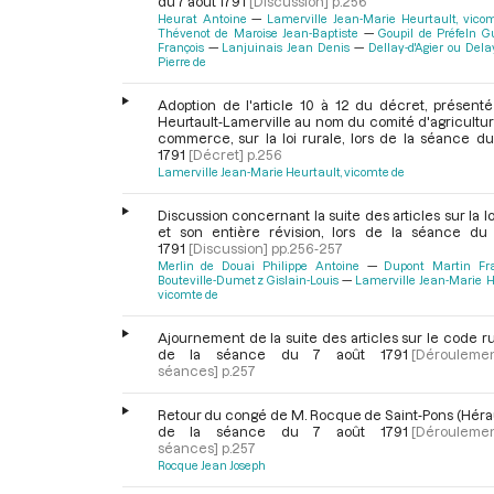
du 7 août 1791
[Discussion]
p.256
Heurat Antoine
Lamerville Jean-Marie Heurtault, vico
Thévenot de Maroise Jean-Baptiste
Goupil de Préfeln G
François
Lanjuinais Jean Denis
Dellay-d'Agier ou Del
Pierre de
Adoption de l'article 10 à 12 du décret, présenté
Heurtault-Lamerville au nom du comité d'agricultu
commerce, sur la loi rurale, lors de la séance du
1791
[Décret]
p.256
Lamerville Jean-Marie Heurtault, vicomte de
Discussion concernant la suite des articles sur la lo
et son entière révision, lors de la séance du
1791
[Discussion]
pp.256-257
Merlin de Douai Philippe Antoine
Dupont Martin Fra
Bouteville-Dumetz Gislain-Louis
Lamerville Jean-Marie H
vicomte de
Ajournement de la suite des articles sur le code rur
de la séance du 7 août 1791
[Dérouleme
séances]
p.257
Retour du congé de M. Rocque de Saint-Pons (Héraul
de la séance du 7 août 1791
[Dérouleme
séances]
p.257
Rocque Jean Joseph