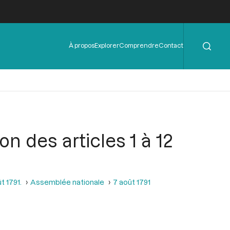
Rechercher
Menu
À propos
Explorer
Comprendre
Contact
de
l'en-
tête
on des articles 1 à 12
t 1791.
Assemblée nationale
7 août 1791