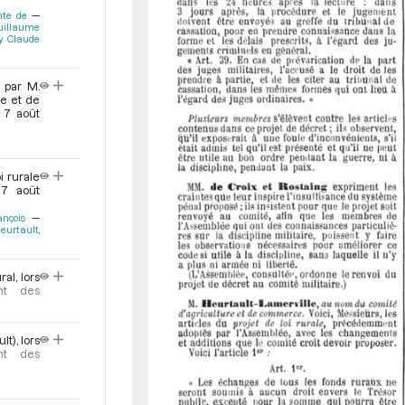
mte de
uillaume
ay Claude
 par M.
re et de
 7 août
i rurale
 7 août
nçois
eurtault,
al, lors
nt des
t), lors
nt des