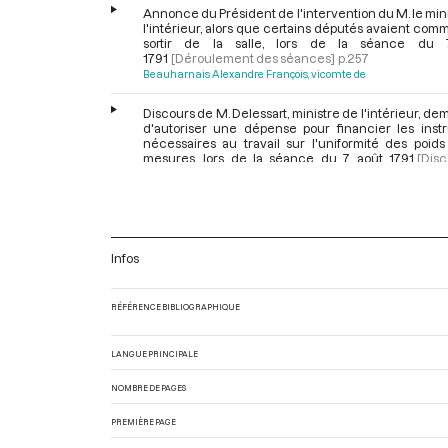
Annonce du Président de l'intervention du M. le min
l'intérieur, alors que certains députés avaient co
sortir de la salle, lors de la séance du 
1791
[Déroulement des séances]
p.257
Beauharnais Alexandre François, vicomte de
Discours de M. Delessart, ministre de l'intérieur, d
d'autoriser une dépense pour financier les inst
nécessaires au travail sur l'uniformité des poids
mesures, lors de la séance du 7 août 1791
[Dis
production des ministres]
p.257
Discussion concernant la demande de dépense faite
le ministre de l'intérieur pour financier un trav
l'uniformité des poids et des mesures, lors de la séa
août 1791
[Discussion]
p.257
Infos
Montesquiou Fezensac Anne-Pierre, marquis de
Camus
Gaston
RÉFÉRENCE BIBLIOGRAPHIQUE
Renvoi au comité des finances de la demande de 
faite par M. le ministre de l'intérieur pour financer un
LANGUE PRINCIPALE
sur l'uniformité des poids et des mesures, lors de l
du 7 août 1791
[Renvoi aux comités]
p.257
NOMBRE DE PAGES
Annonce de l'ordre du jour pour la séance suiv
PREMIÈRE PAGE
levée de la séance du 7 août 1791
[Déroulem
séances]
p.257