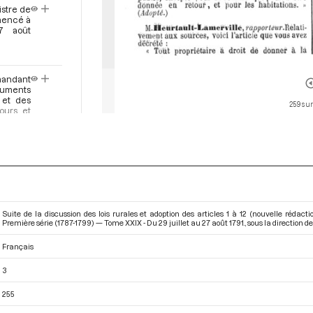
istre de
mmencé à
7 août
emandant
ruments
 et des
259 sur
cours et
 par M.
ail sur
nce du 7
 Armand
Suite de la discussion des lois rurales et adoption des articles 1 à 12 (nouvelle rédac
Première série (1787-1799) — Tome XXIX - Du 29 juillet au 27 août 1791.
, sous la direction 
dépense
 travail
Français
a séance
3
ante et
255
ent des