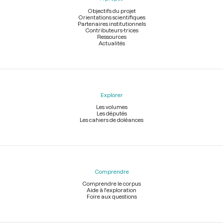
de
page
Objectifs du projet
Orientations scientifiques
Partenaires institutionnels
Contributeurs-trices
Ressources
Actualités
Explorer
Les volumes
Les députés
Les cahiers de doléances
Comprendre
Comprendre le corpus
Aide à l'exploration
Foire aux questions