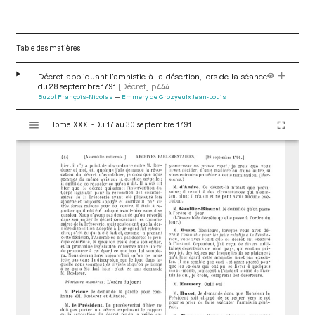
Table des matières
Décret appliquant l’amnistie à la désertion, lors de la séance
du 28 septembre 1791
[Décret]
p.444
Buzot François-Nicolas
Emmery de Grozyeulx Jean-Louis
V
Tome XXXI - Du 17 au 30 septembre 1791
i
s
u
a
l
i
s
e
u
r
M
i
r
a