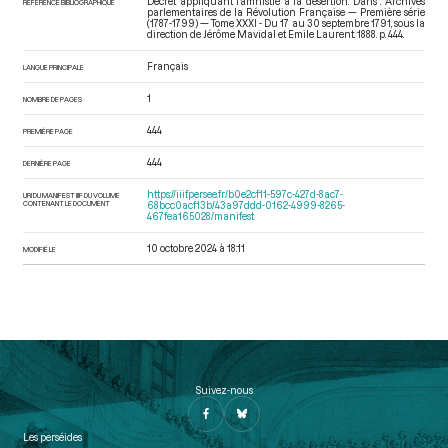
Décret appliquant l’amnistie à la désertion. Dans : Archives
RÉFÉRENCE BIBLIOGRAPHIQUE
parlementaires de la Révolution Française — Première série
(1787-1799) — Tome XXXI - Du 17 au 30 septembre 1791
, sous la
direction de Jérôme Mavidal et Emile Laurent. 1888. p. 444.
Français
LANGUE PRINCIPALE
1
NOMBRE DE PAGES
444
PREMIÈRE PAGE
444
DERNIÈRE PAGE
https://iiif.persee.fr/b0e2cf11-597c-427d-8ac7-
URI DU MANIFEST IIIF DU VOLUME
CONTENANT LE DOCUMENT
68bcc0acf13b/43a97ddd-0162-4999-8265-
467fea165028/manifest
10 octobre 2024 à 18:11
MODIFIÉ LE
Suivez-nous
Les perséides