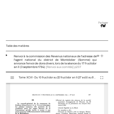
Partager
Table des matières
Renvoi à la commission des Revenus nationaux de l'adresse de
l'agent national du district de Montdidier (Somme) qui
annonce l'envoi de dons divers, lors de la séance du 17 fructidor
an II (3 septembre 1794)
[Renvoi aux comités]
p.207
V
Tome XCVI - Du 10 fructidor au 22 fructidor an II (27 août au 8 septembre 1794)
i
s
u
a
l
i
s
e