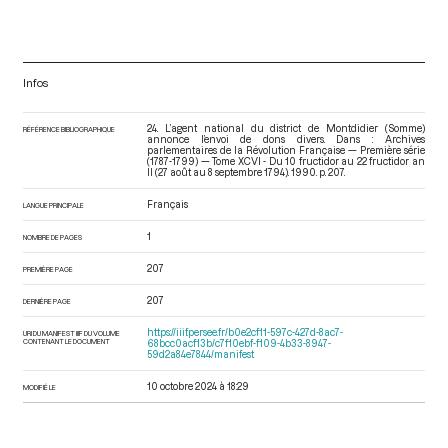
Infos
24. L’agent national du district de Montdidier (Somme)
RÉFÉRENCE BIBLIOGRAPHIQUE
annonce l’envoi de dons divers. Dans : Archives
parlementaires de la Révolution Française — Première série
(1787-1799) — Tome XCVI - Du 10 fructidor au 22 fructidor an
II (27 août au 8 septembre 1794)
. 1990. p. 207.
Français
LANGUE PRINCIPALE
1
NOMBRE DE PAGES
207
PREMIÈRE PAGE
207
DERNIÈRE PAGE
https://iiif.persee.fr/b0e2cf11-597c-427d-8ac7-
URI DU MANIFEST IIIF DU VOLUME
CONTENANT LE DOCUMENT
68bcc0acf13b/c7f10ebf-f109-4b33-8947-
59d2a84e7844/manifest
10 octobre 2024 à 18:29
MODIFIÉ LE