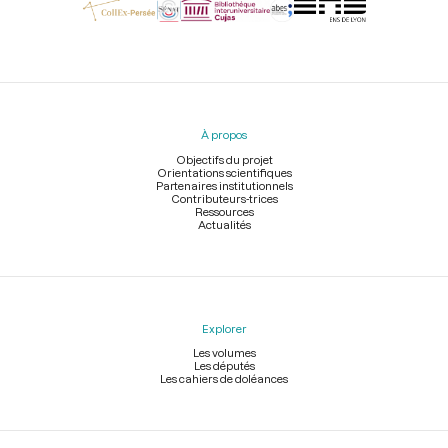
Menu
du
pied
À propos
de
page
Objectifs du projet
Orientations scientifiques
Partenaires institutionnels
Contributeurs-trices
Ressources
Actualités
Explorer
Les volumes
Les députés
Les cahiers de doléances