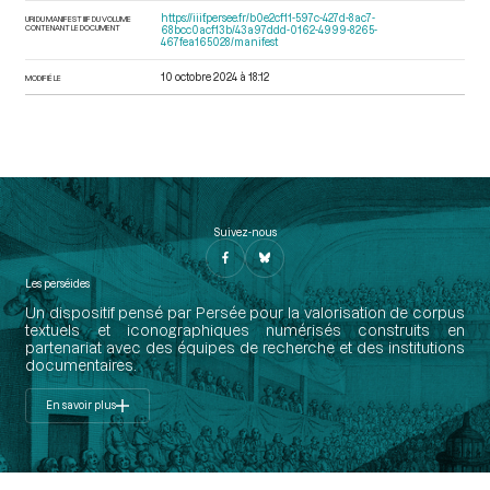
https://iiif.persee.fr/b0e2cf11-597c-427d-8ac7-
URI DU MANIFEST IIIF DU VOLUME
CONTENANT LE DOCUMENT
68bcc0acf13b/43a97ddd-0162-4999-8265-
467fea165028/manifest
10 octobre 2024 à 18:12
MODIFIÉ LE
Suivez-nous
Les perséides
Un dispositif pensé par Persée pour la valorisation de corpus
textuels et iconographiques numérisés construits en
partenariat avec des équipes de recherche et des institutions
documentaires.
En savoir plus