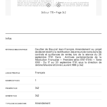
346 sur 778
• Page 342
Infos
Gaultier de Biauzat Jean-François. Amendement au projet
RÉFÉRENCE BIBLIOGRAPHIQUE
de décret relatif à la rectification des erreurs de noms dans les
contrats et quittances de rentes, lors de la séance du 26
septembre 1791. Dans : Archives parlementaires de la
Révolution Française — Première série (1787-1799) — Tome
XXXI - Du 17 au 30 septembre 1791
, sous la direction de
Jérôme Mavidal et Emile Laurent. 1888. p. 342.
Français
LANGUE PRINCIPALE
1
NOMBRE DE PAGES
342
PREMIÈRE PAGE
342
DERNIÈRE PAGE
Amendement
TYPOLOGIE DOCUMENTAIRE