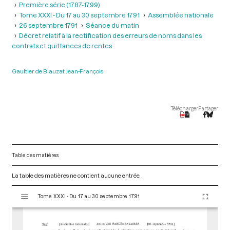
Première série (1787-1799)
Tome XXXI - Du 17 au 30 septembre 1791
Assemblée nationale
26 septembre 1791
Séance du matin
Décret relatif à la rectification des erreurs de noms dans les
contrats et quittances de rentes
Gaultier de Biauzat Jean-François
Télécharger
Partager
Table des matières
La table des matières ne contient aucune entrée.
V
Tome XXXI - Du 17 au 30 septembre 1791
i
s
u
a