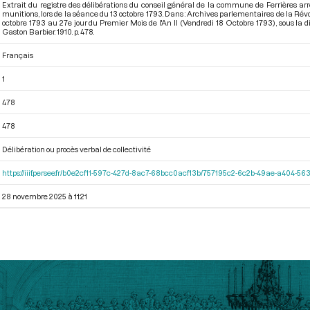
Extrait du registre des délibérations du conseil général de la commune de Ferrières arrê
munitions, lors de la séance du 13 octobre 1793. Dans : Archives parlementaires de la Ré
octobre 1793 au 27e jour du Premier Mois de l'An II (Vendredi 18 Octobre 1793)
, sous la 
Gaston Barbier. 1910. p. 478.
Français
1
478
478
Délibération ou procès verbal de collectivité
https://iiif.persee.fr/b0e2cf11-597c-427d-8ac7-68bcc0acf13b/757195c2-6c2b-49ae-a404-
28 novembre 2025 à 11:21