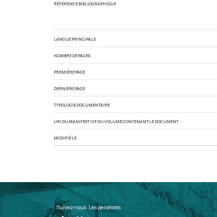
RÉFÉRENCE BIBLIOGRAPHIQUE
LANGUE PRINCIPALE
NOMBRE DE PAGES
PREMIÈRE PAGE
DERNIÈRE PAGE
TYPOLOGIE DOCUMENTAIRE
URI DU MANIFEST IIIF DU VOLUME CONTENANT LE DOCUMENT
MODIFIÉ LE
Suivez-nous
Les perséides