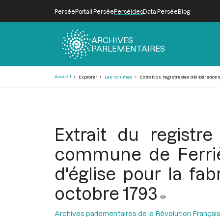
Persée
Portail Persée
Perséides
Data Persée
Blog
ARCHIVES
PARLEMENTAIRES
Fil
Accueil
Explorer
Les volumes
Extrait du registre des délibérations
d'Ariane
Extrait du registr
commune de Ferrièr
d'église pour la fa
octobre 1793
Archives parlementaires de la Révolution Françai