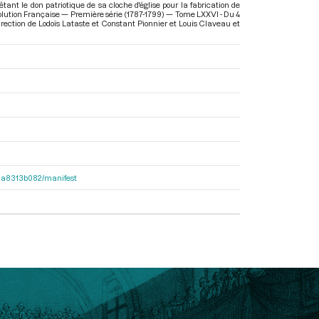
tant le don patriotique de sa cloche d'église pour la fabrication de
volution Française — Première série (1787-1799) — Tome LXXVI - Du 4
direction de Lodoïs Lataste et Constant Pionnier et Louis Claveau et
563a8313b082/manifest