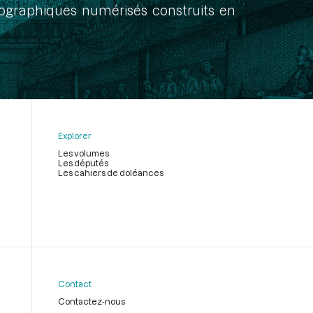
onographiques numérisés construits en
Explorer
Les volumes
Les députés
Les cahiers de doléances
Contact
Contactez-nous