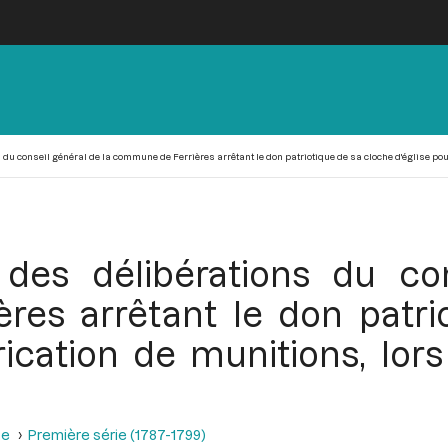
 du conseil général de la commune de Ferrières arrêtant le don patriotique de sa cloche d'église pour
e des délibérations du co
es arrêtant le don patri
brication de munitions, lor
se
Première série (1787-1799)