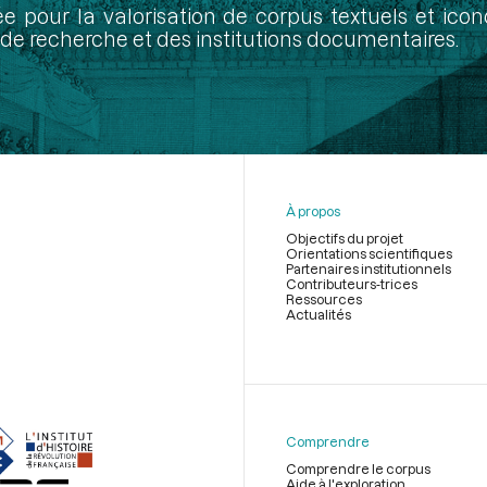
ée pour la valorisation de corpus textuels et ic
de recherche et des institutions documentaires.
À propos
Objectifs du projet
Orientations scientifiques
Partenaires institutionnels
Contributeurs-trices
Ressources
Actualités
Menu
du
pied
de
Comprendre
page
Comprendre le corpus
Aide à l'exploration