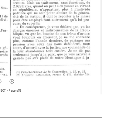
 807
• Page 478