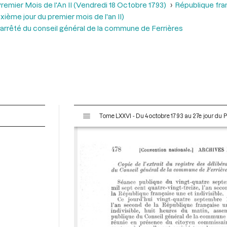
remier Mois de l'An II (Vendredi 18 Octobre 1793)
République fra
ème jour du premier mois de l'an II)
n arrêté du conseil général de la commune de Ferrières
V
Tome LXXVI - Du 4 octobre 1793 au 27e jour du P
i
s
u
a
l
i
s
e
u
r