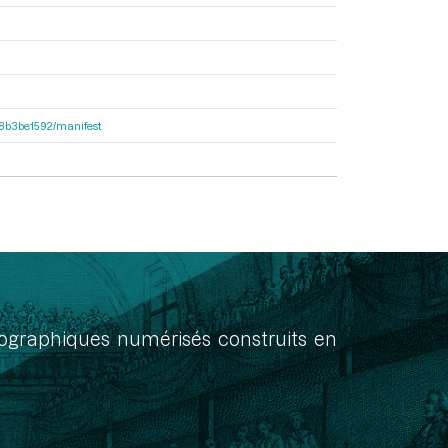
238b3be1592/manifest
onographiques numérisés construits en