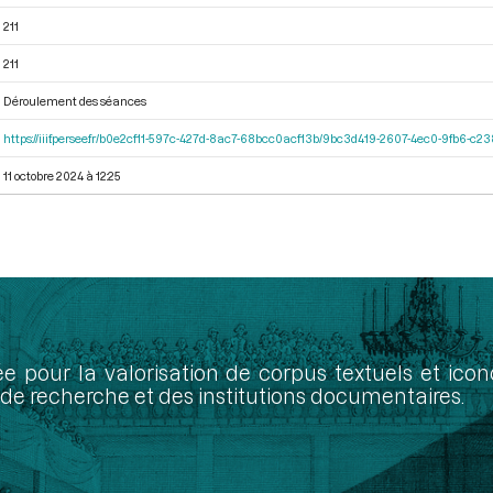
211
211
Déroulement des séances
https://iiif.persee.fr/b0e2cf11-597c-427d-8ac7-68bcc0acf13b/9bc3d419-2607-4ec0-9fb6-c
11 octobre 2024 à 12:25
ée pour la valorisation de corpus textuels et ic
de recherche et des institutions documentaires.