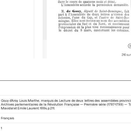
216 su
Gouy d'Arsy Louis Marthe, marquis de. Lecture de deux lettres des assemblées provincial
Archives parlementaires de la Révolution Française — Première série (1787-1799) — To
Mavidal et Emile Laurent. 1884. p. 211.
Français
1