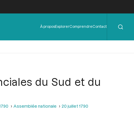
Rechercher
Menu
À propos
Explorer
Comprendre
Contact
de
l'en-
tête
nciales du Sud et du
 1790
Assemblée nationale
20 juillet 1790