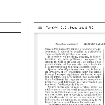
V
Tome XVII - Du 9 juillet au 12 aout 1790
i
s
u
a
l
i
s
e
u
r
M
i
r
a
d
o