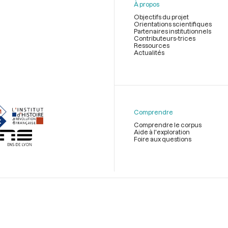
À propos
Objectifs du projet
Orientations scientifiques
Partenaires institutionnels
Contributeurs-trices
Ressources
Actualités
Menu
du
pied
de
Comprendre
page
Comprendre le corpus
Aide à l'exploration
Foire aux questions