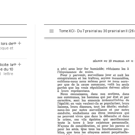
V
Tome XCI - Du 7 prairial au 30 prairial an II (26
i
s
 lors de
u
tique et
a
l
icite la
i
ce du 10
s
t lettre
e
u
r
M
i
r
a
d
o