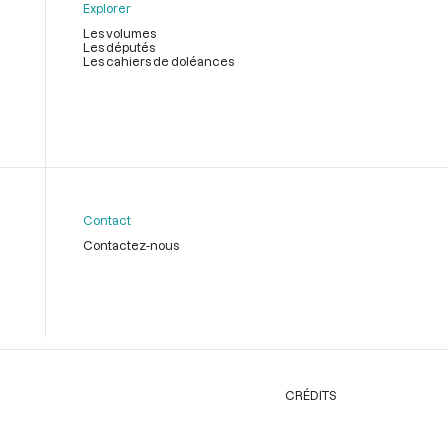
Explorer
Les volumes
Les députés
Les cahiers de doléances
Contact
Contactez-nous
CRÉDITS