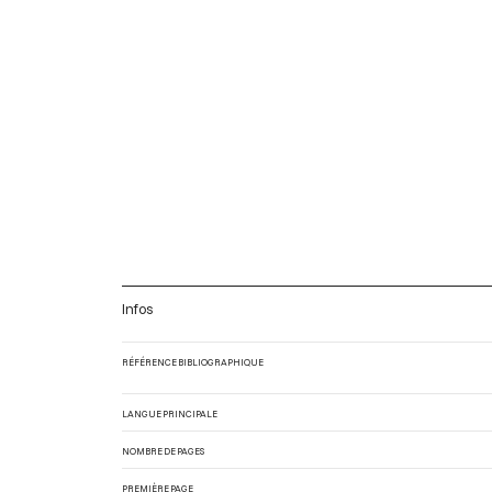
Infos
RÉFÉRENCE BIBLIOGRAPHIQUE
LANGUE PRINCIPALE
NOMBRE DE PAGES
PREMIÈRE PAGE