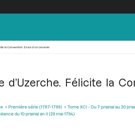
ite la Convention. Envoi d’un cavalier
e d’Uzerche. Félicite la C
se
Première série (1787-1799)
Tome XCI - Du 7 prairial au 30 prairi
éance du 10 prairial an II (29 mai 1794)