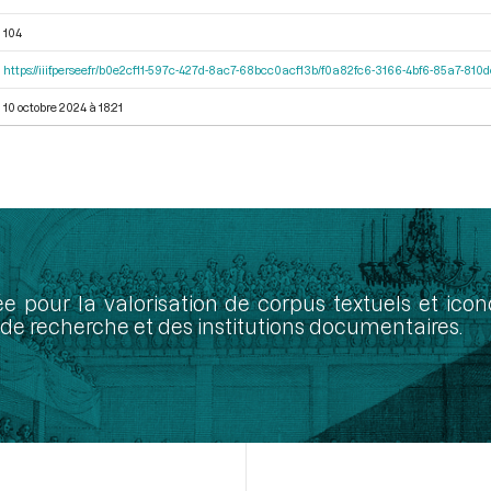
104
https://iiif.persee.fr/b0e2cf11-597c-427d-8ac7-68bcc0acf13b/f0a82fc6-3166-4bf6-85a7-81
10 octobre 2024 à 18:21
ée pour la valorisation de corpus textuels et ic
de recherche et des institutions documentaires.