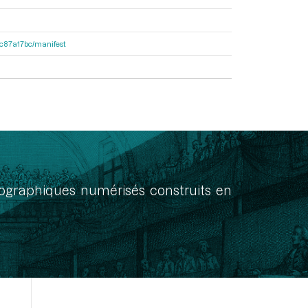
0dc87a17bc/manifest
onographiques numérisés construits en