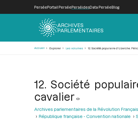
Persée
Portail Persée
Perséides
Data Persée
Blog
ARCHIVES
PARLEMENTAIRES
Fil
Accueil
Explorer
Les volumes
12. Société populaire d’Uzerche. Félic
d'Ariane
12. Société populair
cavalier
Archives parlementaires de la Révolution Françai
République française - Convention nationale
S