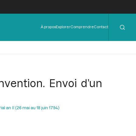
Rechercher
Menu
À propos
Explorer
Comprendre
Contact
de
l'en-
tête
onvention. Envoi d’un
al an II (26 mai au 18 juin 1794)