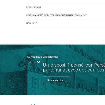
DERNIÈRE PAGE
URI DU MANIFEST IIIF DU VOLUME CONTENANT LE DOCUMENT
MODIFIÉ LE
Suivez-nous
Les perséides
Un dispositif pensé par Pers
partenariat avec des équipes 
En savoir plus