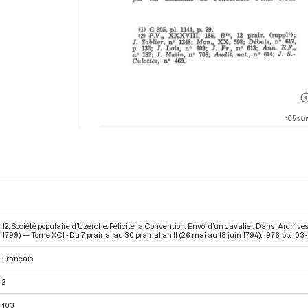
105 sur
12. Société populaire d’Uzerche. Félicite la Convention. Envoi d’un cavalier. Dans : Archi
1799) — Tome XCI - Du 7 prairial au 30 prairial an II (26 mai au 18 juin 1794)
. 1976. pp. 103-
Français
2
103