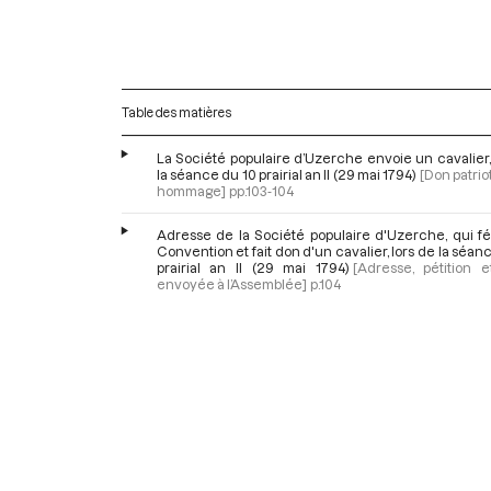
Table des matières
La Société populaire d’Uzerche envoie un cavalier,
la séance du 10 prairial an II (29 mai 1794)
[Don patrio
hommage]
pp.103-104
Adresse de la Société populaire d'Uzerche, qui fél
Convention et fait don d'un cavalier, lors de la séan
prairial an II (29 mai 1794)
[Adresse, pétition e
envoyée à l’Assemblée]
p.104