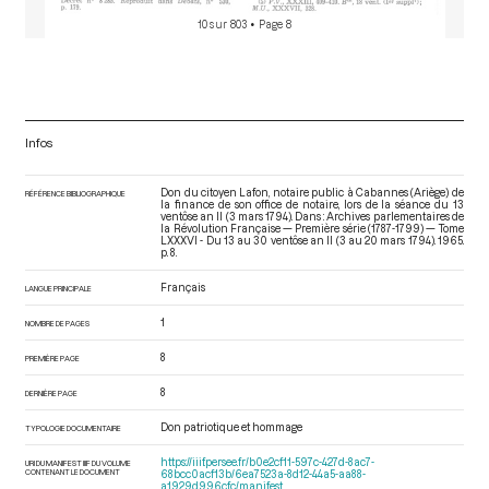
10 sur 803
• Page 8
Infos
Don du citoyen Lafon, notaire public à Cabannes (Ariège) de
RÉFÉRENCE BIBLIOGRAPHIQUE
la finance de son office de notaire, lors de la séance du 13
ventôse an II (3 mars 1794). Dans : Archives parlementaires de
la Révolution Française — Première série (1787-1799) — Tome
LXXXVI - Du 13 au 30 ventôse an II (3 au 20 mars 1794)
. 1965.
p. 8.
Français
LANGUE PRINCIPALE
1
NOMBRE DE PAGES
8
PREMIÈRE PAGE
8
DERNIÈRE PAGE
Don patriotique et hommage
TYPOLOGIE DOCUMENTAIRE
https://iiif.persee.fr/b0e2cf11-597c-427d-8ac7-
URI DU MANIFEST IIIF DU VOLUME
CONTENANT LE DOCUMENT
68bcc0acf13b/6ea7523a-8d12-44a5-aa88-
a1929d996cfc/manifest