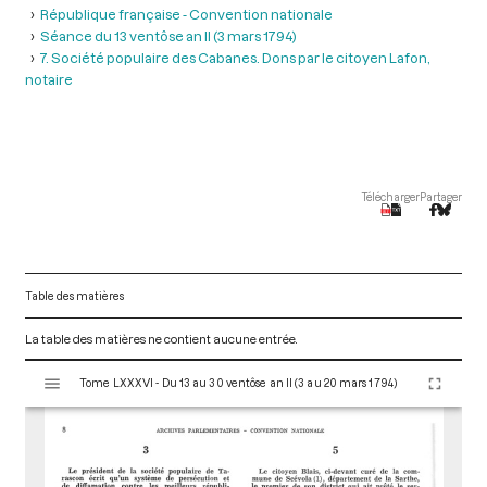
République française - Convention nationale
Séance du 13 ventôse an II (3 mars 1794)
7. Société populaire des Cabanes. Dons par le citoyen Lafon,
notaire
Télécharger
Partager
Table des matières
La table des matières ne contient aucune entrée.
V
Tome LXXXVI - Du 13 au 30 ventôse an II (3 au 20 mars 1794)
i
s
u
a
l