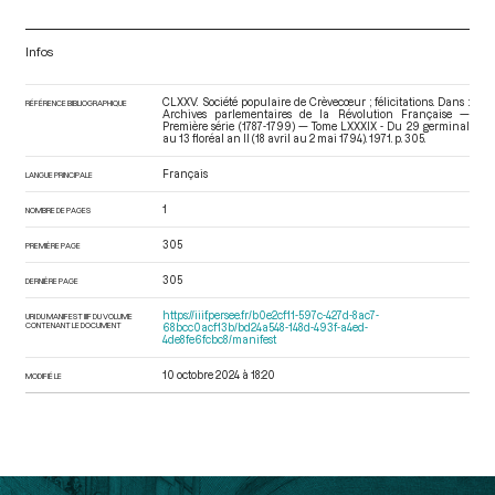
Infos
CLXXV. Société populaire de Crèvecœur ; félicitations. Dans :
RÉFÉRENCE BIBLIOGRAPHIQUE
Archives parlementaires de la Révolution Française —
Première série (1787-1799) — Tome LXXXIX - Du 29 germinal
au 13 floréal an II (18 avril au 2 mai 1794)
. 1971. p. 305.
Français
LANGUE PRINCIPALE
1
NOMBRE DE PAGES
305
PREMIÈRE PAGE
305
DERNIÈRE PAGE
https://iiif.persee.fr/b0e2cf11-597c-427d-8ac7-
URI DU MANIFEST IIIF DU VOLUME
CONTENANT LE DOCUMENT
68bcc0acf13b/bd24a548-148d-493f-a4ed-
4de8fe6fcbc8/manifest
10 octobre 2024 à 18:20
MODIFIÉ LE