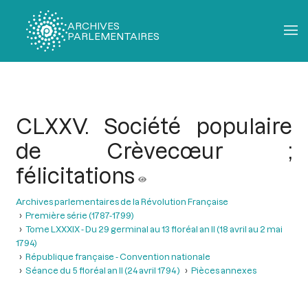
ARCHIVES
PARLEMENTAIRES
Fil
d'Ariane
CLXXV. Société populaire
de Crèvecœur ;
félicitations
Archives parlementaires de la Révolution Française
Première série (1787-1799)
Tome LXXXIX - Du 29 germinal au 13 floréal an II (18 avril au 2 mai
1794)
République française - Convention nationale
Séance du 5 floréal an II (24 avril 1794 )
Pièces annexes