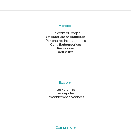
Menu
du
pied
À propos
de
page
Objectifs du projet
Orientations scientifiques
Partenaires institutionnels
Contributeurs-trices
Ressources
Actualités
Explorer
Les volumes
Les députés
Les cahiers de doléances
Comprendre