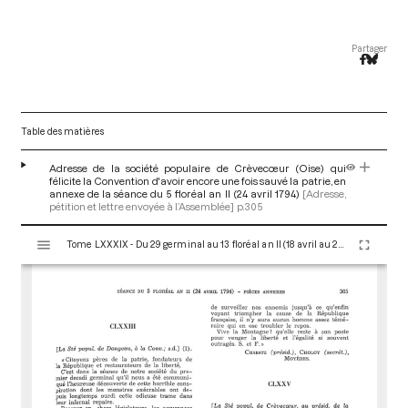
Partager
Table des matières
Adresse de la société populaire de Crèvecœur (Oise) qui
félicite la Convention d'avoir encore une fois sauvé la patrie, en
annexe de la séance du 5 floréal an II (24 avril 1794)
[Adresse,
pétition et lettre envoyée à l’Assemblée]
p.305
V
Tome LXXXIX - Du 29 germinal au 13 floréal an II (18 avril au 2 mai 1794)
i
s
u
a
l
i
s
e
u
r