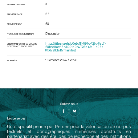
3
NOMBRE DE PAGES
66
PREMIÈRE PAGE
68
DERNIÈRE PAGE
Discussion
TYPOLOGIE DOCUMENTAIRE
https://iiif.persee.fr/b0e2cf11-597c-427d-8ac7-
URI DU MANIFEST IIIF DU VOLUME
CONTENANT LE DOCUMENT
68bcc0acf13b/8201d0c4-746b-4fd0-b06a-
8fb87efbfa15/manifest
10 octobre 2024 à 23:26
MODIFIÉ LE
Suivez-nous
Les perséides
Un dispositif pensé par Persée pour la valorisation de corpus
textuels et iconographiques numérisés construits en
partenariat avec des équipes de recherche et des institutions