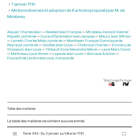
7 janvier 1791
Motions diverses et adoption de 6 articles proposés par M. de
Mirabeau
Alquier Charles-Jean
Rewbell Jean François
Mirabeau Honoré-Gabriel
Riquetti, comte de
Duval d'Éprémesnil Jean-Jacques
Maury Jean Siffrein
Lameth Charles Malo, comte de
Montlosier François Dominique de
Reynaud, comte de
Gouttes Jean-Louis
Chabroud Charles
Emmery de
Grozyeulx Jean-Louis
Thibault Anne Alexandre Marie
Lavie Marc David
Martineau Louis Simon
Lapoule Jean Louis
Barnave Antoine
Foucault de Lardimalie Louis, marquis de
Télécharger
Partager
Table des matières
La table des matières ne contient aucune entrée.
V
Tome XXII - Du 3 janvier au 5 février 1791
i