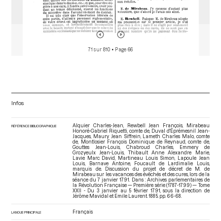
71 sur 810
• Page 66
Infos
Alquier Charles-Jean, Rewbell Jean François, Mirabeau
RÉFÉRENCE BIBLIOGRAPHIQUE
Honoré-Gabriel Riquetti, comte de, Duval d'Éprémesnil Jean-
Jacques, Maury Jean Siffrein, Lameth Charles Malo, comte
de, Montlosier François Dominique de Reynaud, comte de,
Gouttes Jean-Louis, Chabroud Charles, Emmery de
Grozyeulx Jean-Louis, Thibault Anne Alexandre Marie,
Lavie Marc David, Martineau Louis Simon, Lapoule Jean
Louis, Barnave Antoine, Foucault de Lardimalie Louis,
marquis de. Discussion du projet de décret de M. de
Mirabeau sur les vacances des évêchés et des cures, lors de la
séance du 7 janvier 1791. Dans : Archives parlementaires de
la Révolution Française — Première série (1787-1799) — Tome
XXII - Du 3 janvier au 5 février 1791
, sous la direction de
Jérôme Mavidal et Emile Laurent. 1885. pp. 66-68.
Français
LANGUE PRINCIPALE