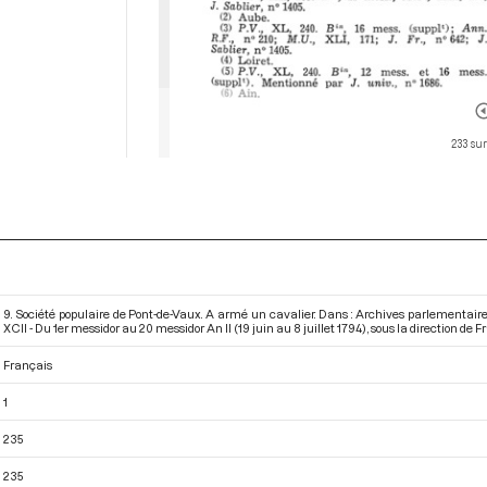
233 sur
9. Société populaire de Pont-de-Vaux. A armé un cavalier. Dans : Archives parlementai
XCII - Du 1er messidor au 20 messidor An II (19 juin au 8 juillet 1794)
, sous la direction de F
Français
1
235
235