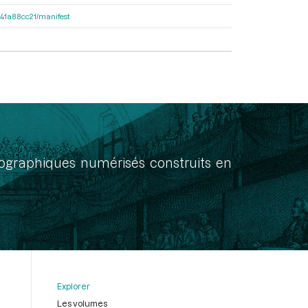
9541a88cc21/manifest
onographiques numérisés construits en
Explorer
Les volumes