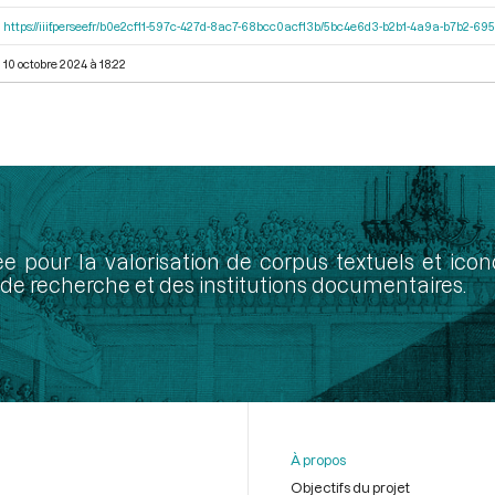
https://iiif.persee.fr/b0e2cf11-597c-427d-8ac7-68bcc0acf13b/5bc4e6d3-b2b1-4a9a-b7b2-6
10 octobre 2024 à 18:22
ée pour la valorisation de corpus textuels et ic
de recherche et des institutions documentaires.
À propos
Objectifs du projet