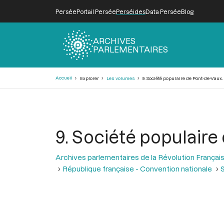
Persée
Portail Persée
Perséides
Data Persée
Blog
ARCHIVES
PARLEMENTAIRES
Fil
Accueil
Explorer
Les volumes
9. Société populaire de Pont-de-Vaux
d'Ariane
9. Société populaire
Archives parlementaires de la Révolution Françai
République française - Convention nationale
S