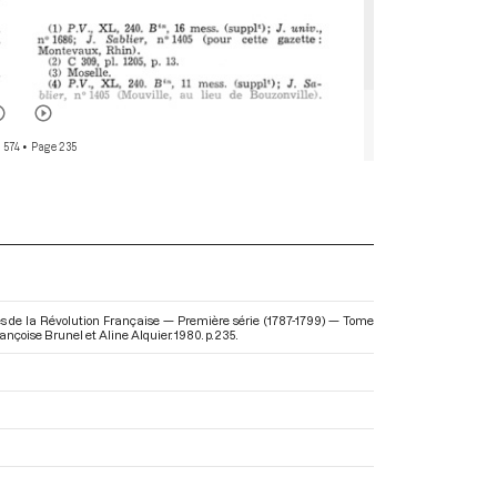
 574
• Page 235
res de la Révolution Française — Première série (1787-1799) — Tome
rançoise Brunel et Aline Alquier. 1980. p. 235.