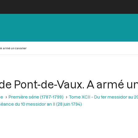
. A armé un cavalier
 de Pont-de-Vaux. A armé un
se
Première série (1787-1799)
Tome XCII - Du 1er messidor au 20 m
éance du 10 messidor an II (28 juin 1794)