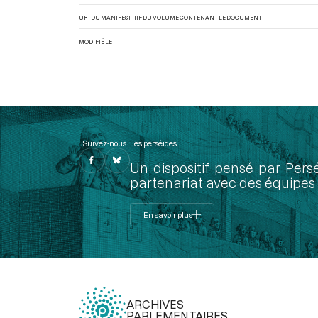
URI DU MANIFEST IIIF DU VOLUME CONTENANT LE DOCUMENT
MODIFIÉ LE
Suivez-nous
Les perséides
Un dispositif pensé par Pers
partenariat avec des équipes 
En savoir plus
ARCHIVES
PARLEMENTAIRES