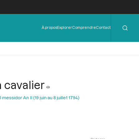
Rechercher
Menu
À propos
Explorer
Comprendre
Contact
de
l'en-
tête
 cavalier
essidor An II (19 juin au 8 juillet 1794)