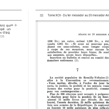
V
Tome XCII - Du 1er messidor au 20 messidor An II 
i
s
Ain) qui
u
uipé un
a
in 1794)
235
l
i
s
e
u
r
M
i
r
a
d
o
r