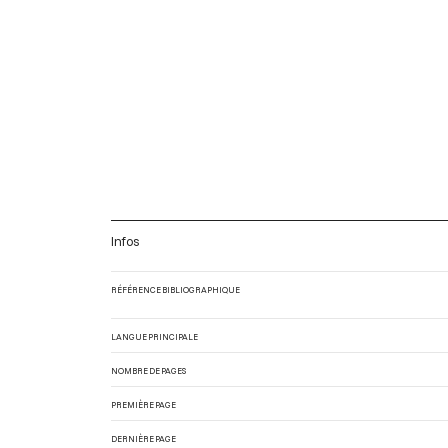
Infos
RÉFÉRENCE BIBLIOGRAPHIQUE
LANGUE PRINCIPALE
NOMBRE DE PAGES
PREMIÈRE PAGE
DERNIÈRE PAGE