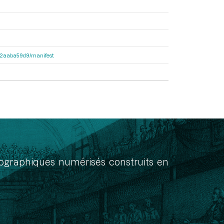
25c2aaba59d9/manifest
onographiques numérisés construits en