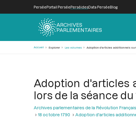
Persée
Portail Persée
Perséides
Data Persée
Blog
ARCHIVES
PARLEMENTAIRES
Fil
Accueil
Explorer
Les volumes
Adoption d'articles additionnels sur l
d'Ariane
Adoption d'articles a
lors de la séance du
Archives parlementaires de la Révolution Françai
18 octobre 1790
Adoption d'articles additionnel