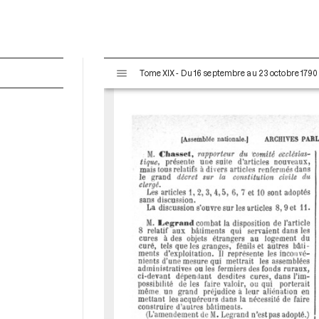
V
Tome XIX - Du 16 septembre au 23 octobre 1790
i
s
u
a
l
i
s
e
u
r
M
i
r
a
d
o