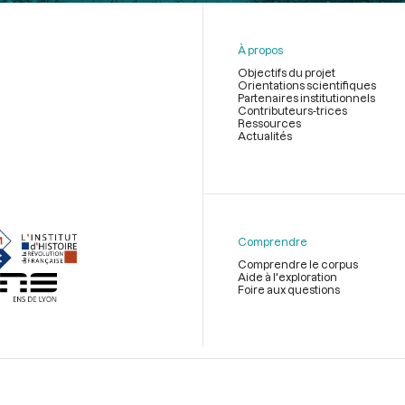
À propos
Objectifs du projet
Orientations scientifiques
Partenaires institutionnels
Contributeurs-trices
Ressources
Actualités
Menu
du
pied
de
Comprendre
page
Comprendre le corpus
Aide à l'exploration
Foire aux questions