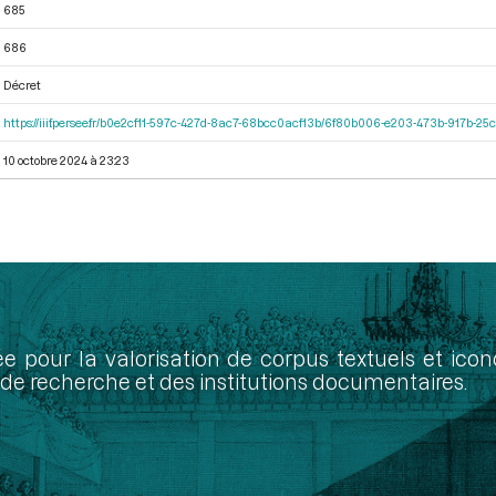
685
686
Décret
https://iiif.persee.fr/b0e2cf11-597c-427d-8ac7-68bcc0acf13b/6f80b006-e203-473b-917b-
10 octobre 2024 à 23:23
ée pour la valorisation de corpus textuels et ic
de recherche et des institutions documentaires.