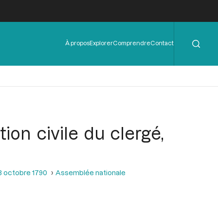
Rechercher
Menu
À propos
Explorer
Comprendre
Contact
de
l'en-
tête
tion civile du clergé,
3 octobre 1790
Assemblée nationale