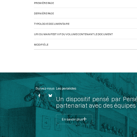
PREMIÈRE PAGE
DERNIÈRE PAGE
TYPOLOGIE DOCUMENTAIRE
URI DU MANIFEST IIIF DU VOLUME CONTENANT LE DOCUMENT
MODIFIÉ LE
Suivez-nous
Les perséides
Un dispositif pensé par Pers
partenariat avec des équipes 
En savoir plus