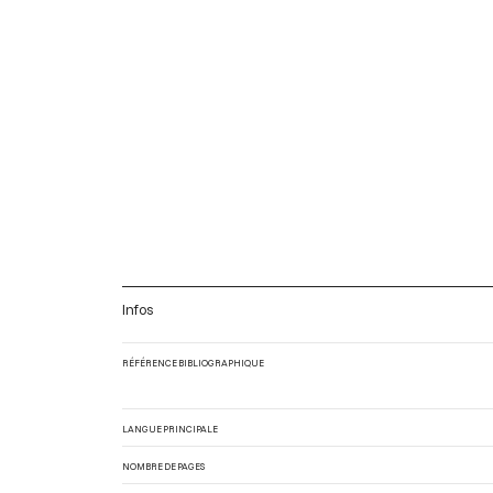
Infos
RÉFÉRENCE BIBLIOGRAPHIQUE
LANGUE PRINCIPALE
NOMBRE DE PAGES