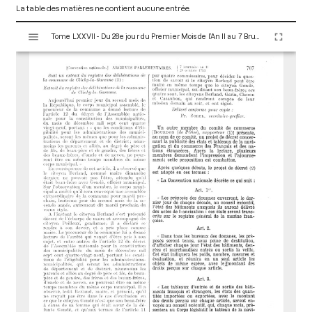
La table des matières ne contient aucune entrée.
V
Tome LXXVII - Du 28e jour du Premier Mois de l’An II au 7 Brumaire an II (19 au 28 Octobre 1793)
i
s
u
a
l
i
s
e
u
r
M
i
r
a
d
o
r