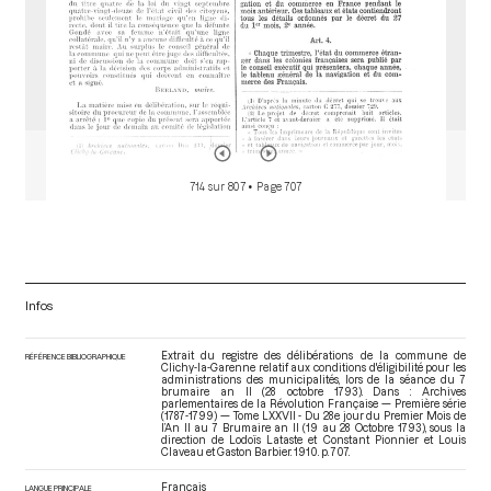
714 sur 807
• Page 707
Infos
Extrait du registre des délibérations de la commune de
RÉFÉRENCE BIBLIOGRAPHIQUE
Clichy-la-Garenne relatif aux conditions d'éligibilité pour les
administrations des municipalités, lors de la séance du 7
brumaire an II (28 octobre 1793). Dans : Archives
parlementaires de la Révolution Française — Première série
(1787-1799) — Tome LXXVII - Du 28e jour du Premier Mois de
l’An II au 7 Brumaire an II (19 au 28 Octobre 1793)
, sous la
direction de Lodoïs Lataste et Constant Pionnier et Louis
Claveau et Gaston Barbier. 1910. p. 707.
Français
LANGUE PRINCIPALE