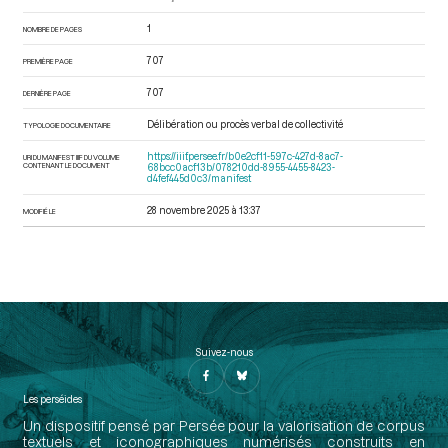
1
NOMBRE DE PAGES
707
PREMIÈRE PAGE
707
DERNIÈRE PAGE
Délibération ou procès verbal de collectivité
TYPOLOGIE DOCUMENTAIRE
https://iiif.persee.fr/b0e2cf11-597c-427d-8ac7-
URI DU MANIFEST IIIF DU VOLUME
CONTENANT LE DOCUMENT
68bcc0acf13b/078210dd-8955-4455-8423-
d4fef445d0c3/manifest
28 novembre 2025 à 13:37
MODIFIÉ LE
Suivez-nous
Les perséides
Un dispositif pensé par Persée pour la valorisation de corpus
textuels et iconographiques numérisés construits en