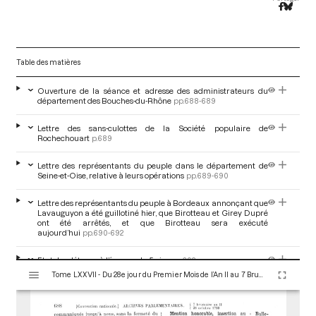
Table des matières
Ouverture de la séance et adresse des administrateurs du
département des Bouches-du-Rhône
pp.688-689
Lettre des sans-culottes de la Société populaire de
Rochechouart
p.689
Lettre des représentants du peuple dans le département de
Seine-et-Oise, relative à leurs opérations
pp.689-690
Lettre des représentants du peuple à Bordeaux annonçant que
Lavauguyon a été guillotiné hier, que Birotteau et Girey Dupré
ont été arrêtés, et que Birotteau sera exécuté
aujourd’hui
pp.690-692
Etat des détenus à l’époque du 5e jour
p.692
V
Tome LXXVII - Du 28e jour du Premier Mois de l’An II au 7 Brumaire an II (19 au 28 Octobre 1793)
i
Adresse des citoyennes de la ville d’Issingeaux
p.692
s
u
Lettre de la Société républicaine de Château-du-Loir
p.693