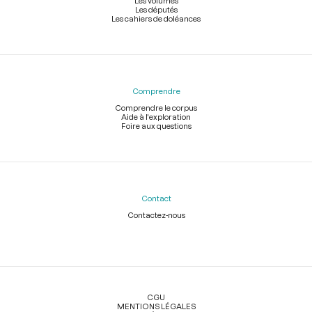
Les volumes
sur les Piémontais
p.713
Les députés
Les cahiers de doléances
Décret ordonnant à Laplanche de se rendre dans le
département du Calvados pour y remplacer Dubarran
p.713
Demande d’admission à la barre des communes rurales du
département de Paris
p.714
Comprendre
Reprise de la discussion du code civil
p.714
Comprendre le corpus
Aide à l'exploration
Foire aux questions
Lettre du ministre de l’intérieur informant la Convention qu’ii a
fait porter par des courriers extraordinaires le décret du 1er de
ce mois qui établit la Commission des subsistances et
approvisionnements
p.714
Le citoyen Donnadieu, capitaine au 11e régiment de dragons,
présente un étendard qu’il a enlevé aux ennemis
pp.714-715
Contact
Contactez-nous
Décret autorisant le Comité de législation à faire imprimer le
projet du code civil
p.715
Etat des effets d’habillement offerts par les citoyens de la ville
Légal
d’Evreux à leurs concitoyens des bataillons de l’Eure
p.715
CGU
Lettre du représentant Bollet, commissaire dans les
MENTIONS LÉGALES
départements de l’Aisne et du Nord
pp.715-716