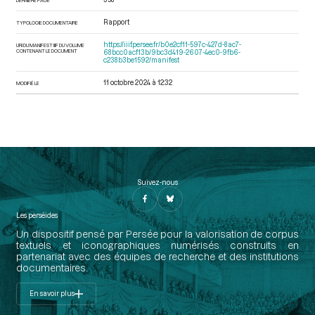
Rapport
TYPOLOGIE DOCUMENTAIRE
https://iiif.persee.fr/b0e2cf11-597c-427d-8ac7-
URI DU MANIFEST IIIF DU VOLUME
CONTENANT LE DOCUMENT
68bcc0acf13b/9bc3d419-2607-4ec0-9fb6-
c238b3be1592/manifest
11 octobre 2024 à 12:32
MODIFIÉ LE
Suivez-nous
Les perséides
Un dispositif pensé par Persée pour la valorisation de corpus
textuels et iconographiques numérisés construits en
partenariat avec des équipes de recherche et des institutions
documentaires.
En savoir plus