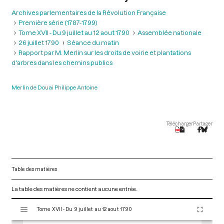
Archives parlementaires de la Révolution Française
Première série (1787-1799)
Tome XVII - Du 9 juillet au 12 aout 1790
Assemblée nationale
26 juillet 1790
Séance du matin
Rapport par M. Merlin sur les droits de voirie et plantations
d'arbres dans les chemins publics
Merlin de Douai Philippe Antoine
Télécharger
Partager
Table des matières
La table des matières ne contient aucune entrée.
V
Tome XVII - Du 9 juillet au 12 aout 1790
i
s