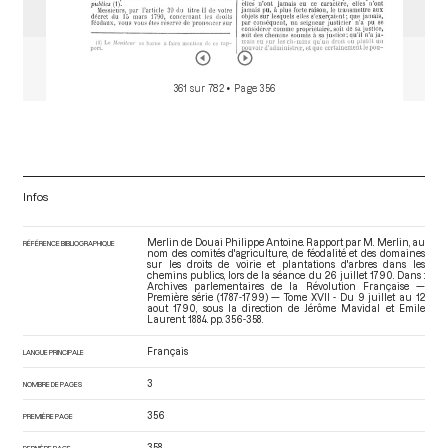
361 sur 782
• Page 356
Infos
Merlin de Douai Philippe Antoine. Rapport par M. Merlin, au
RÉFÉRENCE BIBLIOGRAPHIQUE
nom des comités d'agriculture, de féodalité et des domaines
sur les droits de voirie et plantations d'arbres dans les
chemins publics, lors de la séance du 26 juillet 1790. Dans :
Archives parlementaires de la Révolution Française —
Première série (1787-1799) — Tome XVII - Du 9 juillet au 12
aout 1790
, sous la direction de Jérôme Mavidal et Emile
Laurent. 1884. pp. 356-358.
Français
LANGUE PRINCIPALE
3
NOMBRE DE PAGES
356
PREMIÈRE PAGE
358
DERNIÈRE PAGE